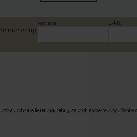
Vorname
E-Mail
ibe immer up
 Umschlag aus Kraftpapier
Länglicher Umschlag mit seitliche
Verschlussklappe 'Weiß'
 nutzbar. schnelle lieferung. sehr gute problembetreuung. Danke d