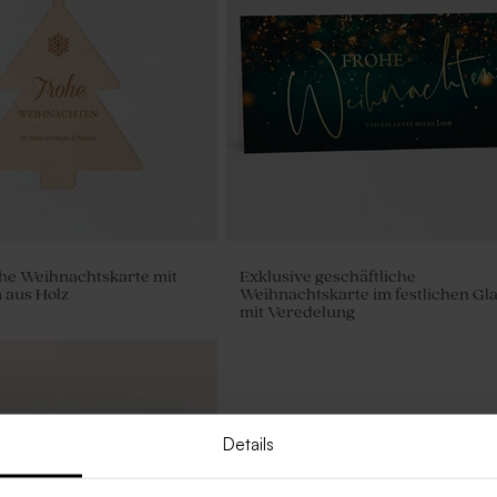
che Weihnachtskarte mit
Exklusive geschäftliche
 aus Holz
Weihnachtskarte im festlichen Gl
mit Veredelung
Details