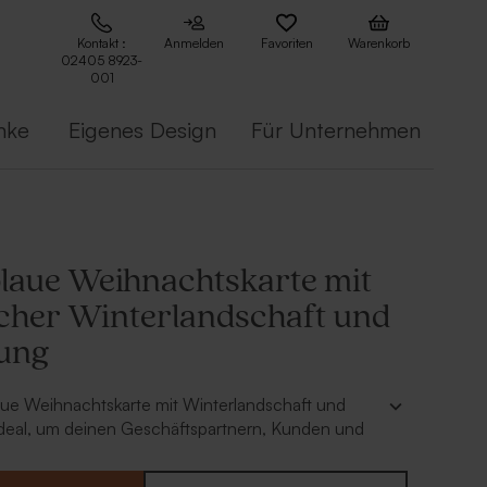
Kontakt :
Anmelden
Favoriten
Warenkorb
02405 8923-
001
nke
Eigenes Design
Für Unternehmen
laue Weihnachtskarte mit
cher Winterlandschaft und
ung
aue Weihnachtskarte mit Winterlandschaft und
ideal, um deinen Geschäftspartnern, Kunden und
ohe Festtage zu wünschen. Das winterliche Bild auf
 bringt deine Empfänger sofort in