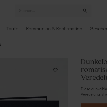
Taufe
Kommunion & Konfirmation
Gesche
n
Dunkelb
romatis
Veredel
Diese dunkelbl
Veredelung ist 
Mitarbeitern fr
der Vorderseite