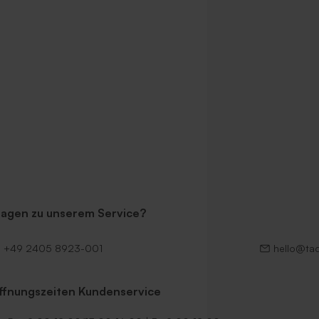
Umschlag mit spitzer
Länglicher Umschlag mit spitzer
alyptus'
Klappe 'Rostbraun'
ragen zu unserem Service?
+49 2405 8923-001
hello@ta
ffnungszeiten Kundenservice