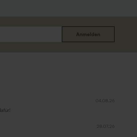
Anmelden
r
Umschlag mit Spitzklappe aus
Recyclingpapier
04.08.26
afür!
28.07.26