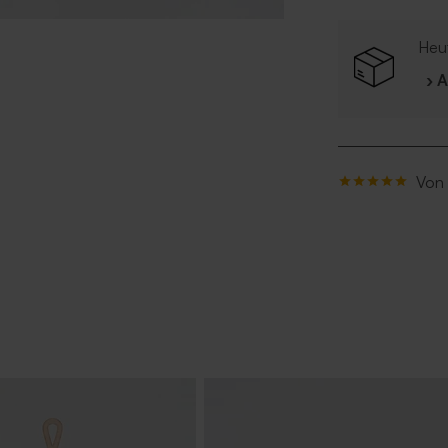
Heut
› 
Von