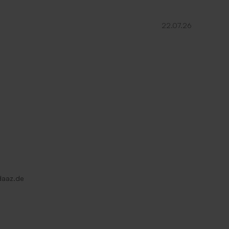
22.07.26
Länglicher Umschlag mit
selbstklebendem Verschluss 'Ecru'
daaz.de