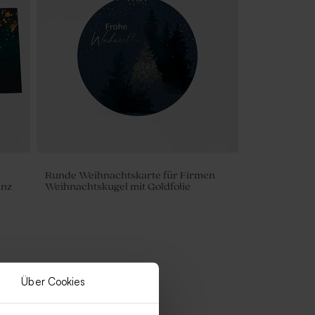
Runde Weihnachtskarte für Firmen
anz
Weihnachtskugel mit Goldfolie
Über Cookies