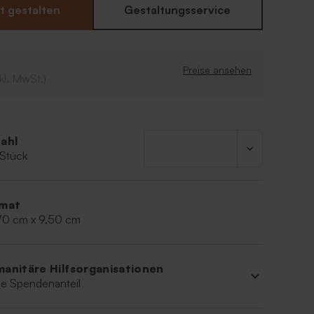
mung. In unserem Online-Editor hast du
t gestalten
Gestaltungsservice
glichkeit, die Karte mit deinem persönlichen Text
sonalisieren.
e im Querformat
Preise ansehen
kl. MwSt.)
Veredelung mit Gold- und Silberfolie
ahl
 Stück
mat
70 cm x 9,50 cm
anitäre Hilfsorganisationen
e Spendenanteil