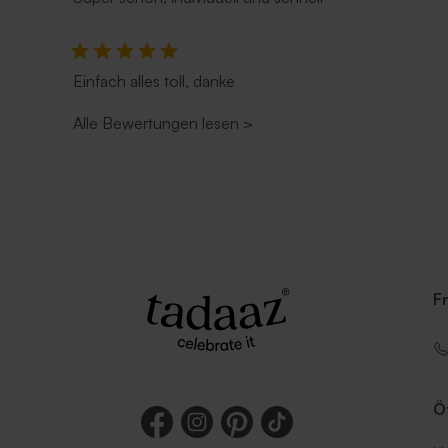
Einfach alles toll, danke
Alle Bewertungen lesen
>
Länglicher Umschlag mit spitzer
Länglicher 
Klappe 'Nude'
Klappe 'Euc
F
Ö