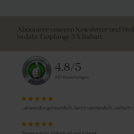
Abonniere unseren Newsletter und ble
to date. Empfange 5 % Rabatt.
4.8
/
5
951 Bewertungen
Umschlag 'Gold'
Länglicher
..anwendungsfreundlich. leicht verständlich. vielfach
Super schön, individuell und schnell