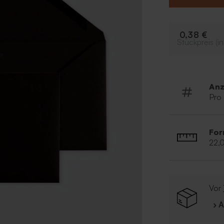
0,38 €
Stückpreis (in
Anz
Pro
For
22,
Vor
› 