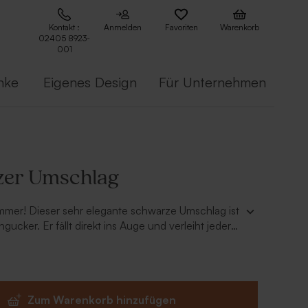
Kontakt :
Anmelden
Favoriten
Warenkorb
02405 8923-
001
nke
Eigenes Design
Für Unternehmen
zer Umschlag
mmer! Dieser sehr elegante schwarze Umschlag ist
ngucker. Er fällt direkt ins Auge und verleiht jeder
ndere Note. Das Soft-Touch Papier verleiht ihm
r angenehme Haptik.
Zum Warenkorb hinzufügen