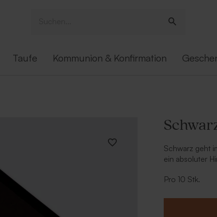
Taufe
Kommunion & Konfirmation
Gesche
Schwar
Schwarz geht i
ein absoluter Hi
Karte eine beso
Pro 10 Stk.
zudem eine seh