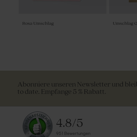
Rosa Umschlag
Umschlag G
Abonniere unseren Newsletter und ble
to date. Empfange 5 % Rabatt.
4.8
/
5
951 Bewertungen