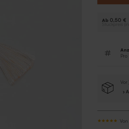
0,50 €
Ab
Stückpreis (in
Anz
Pro
Vor
› 
Von