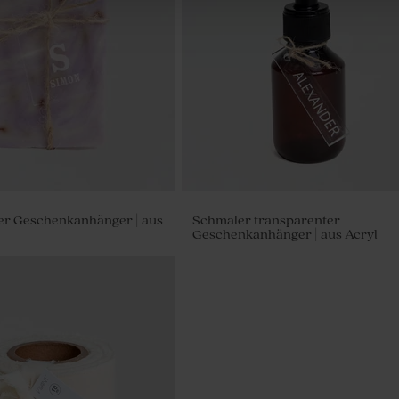
farbene Schokolinsen als
k zur Geburt 1 kg (± 1120
er Geschenkanhänger | aus
Schmaler transparenter
Geschenkanhänger | aus Acryl