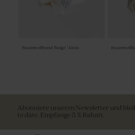
Baumwollband 'Beige' | klein
Baumwollban
Abonniere unseren Newsletter und ble
to date. Empfange 5 % Rabatt.