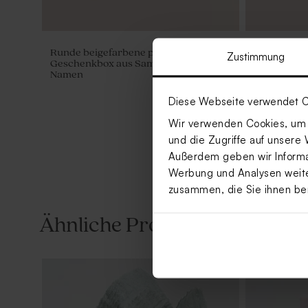
Runde beigefarbene personalisierte
Kleines san
Zustimmung
Geschenkbox aus Samt mit gelasertem
Glasdeckel 
Namen
Diese Webseite verwendet C
Wir verwenden Cookies, um I
und die Zugriffe auf unsere 
Außerdem geben wir Informat
Werbung und Analysen weiter
zusammen, die Sie ihnen be
Ähnliche Produkte