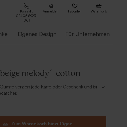
Kontakt :
Anmelden
Favoriten
Warenkorb
02405 8923-
001
nke
Eigenes Design
Für Unternehmen
beige melody´| cotton
Quaste verziert jede Karte oder Geschenk und ist
ecatcher.
Zum Warenkorb hinzufügen