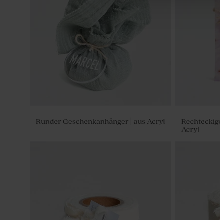
Bleistift aus Holz mit beigem Windrad
Champagner
Gastgeschen
Stück)
Runder Geschenkanhänger | aus Acryl
Rechteckig
Acryl