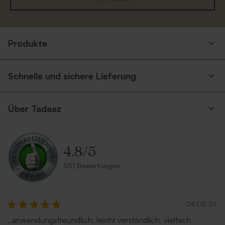
Rosa Umschlag
Umschlag mit spitzer Klappe
Produkte
'Eukalyptus'
Neu
Schnelle und sichere Lieferung
Über Tadaaz
4.8
/
5
Grüner Umschlag
Umschlag in Sandfarbe
951 Bewertungen
04.08.26
..anwendungsfreundlich. leicht verständlich. vielfach