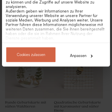
zu können und die Zugriffe auf unsere Website zu
analysieren.
Außerdem geben wir Informationen zu Ihrer
Verwendung unserer Website an unsere Partner für
soziale Medien, Werbung und Analysen weiter. Unsere
Partner führen diese Informationen möglicherweise mit
weiteren Daten zusammen, die Sie ihnen bereitgestellt
haben oder die sie im Rahmen Ihrer Nutzung der
Geburtskarte 'Storch' |
Originelle Geburtskarte mit
Dienste gesammelt haben.
Postkarte
abgerundeten Ecken
'Gänsefeder' | Patterns
Rechteckiger
Großer Geschenkanhänger
Geschenkanhänger | aus
'Kalligraphie' | aus Leder
Kork
Cookies zulassen
Anpassen
Runde Geburtskarte mit
Quadratische Geburtskarte
süßen Waldtieren
mit Karomuster und süßer
Biene