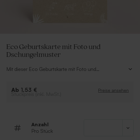
Eco Geburtskarte mit Foto und
Dschungelmuster
Mit dieser Eco Geburtskarte mit Foto und
Dschungelmuster heißt du dein Baby auf elegante Art
und Weise willkommen. Personalisiere die Karte nach
Ab
deinen Wünschen über unseren Online-Editor und lass
1,53 €
Preise ansehen
Stückpreis (inkl. MwSt.)
das erste Foto deines kleinen Schatzes auf der
Vorderseite erstrahlen.
Anzahl
Pro Stück