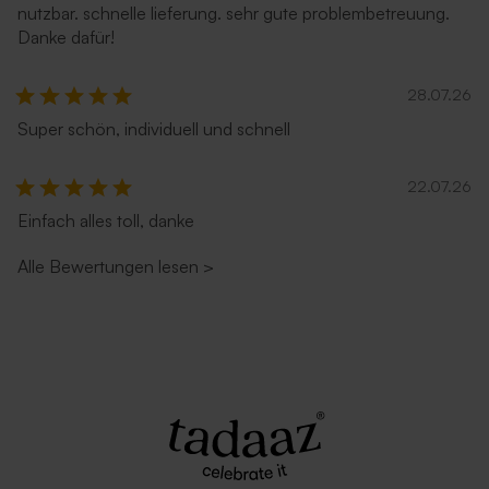
nutzbar. schnelle lieferung. sehr gute problembetreuung.
Danke dafür!
28.07.26
Dunkelblauer Umschlag
Roter Umschlag
Super schön, individuell und schnell
22.07.26
Einfach alles toll, danke
Alle Bewertungen lesen
>
Hellblauer Umschlag
Umschlag in glänzendem
Silber