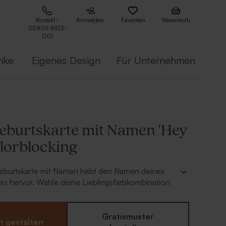
Kontakt :
Anmelden
Favoriten
Warenkorb
02405 8923-
001
nke
Eigenes Design
Für Unternehmen
eburtskarte mit Namen 'Hey
olorblocking
Geburtskarte mit Namen hebt den Namen deines
rs hervor. Wähle deine Lieblingsfarbkombination
ere die Karte mit dem Namen eures kleinen
 passende Bonbontüten und Seifenblasen für
Look.
Gratismuster
t gestalten