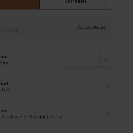
bestellen
s Design
 Farbgestaltung
Preise ansehen
kl. MwSt.)
ahl
 Stück
mat
 11 cm
ier
 mit dezenter Struktur | 300 g