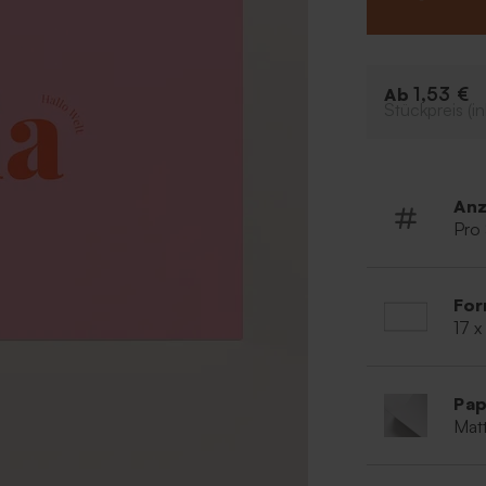
Einfachkarte
Einzigartige
Individuelle
1,53 €
Ab
Stückpreis (in
Anz
Pro
For
17 x
Pap
Matt