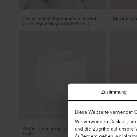
Gastgeschenk Badebomben mit Duft
Bleistift a
von weißem Moschus (30 Stück)
Zustimmung
Diese Webseite verwendet C
Wir verwenden Cookies, um I
und die Zugriffe auf unsere 
Weißer Blumentopf zur Geburt oder
Parfümzers
Taufe
Holzversch
Außerdem geben wir Informat