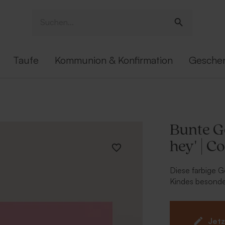
Taufe
Kommunion & Konfirmation
Gesche
Bunte G
hey' | C
Diese farbige 
Kindes besonde
und personalisi
Wunders. Wähle
einen coolen 
Jetz