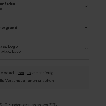
ienfarbe
ne
tergrund
aaz Logo
 Tadaaz Logo
e bestellt,
morgen
versandfertig
Alle Versandoptionen ansehen
 950 Kunden, empfehlen uns 92%.