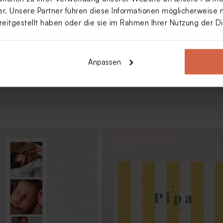
. Unsere Partner führen diese Informationen möglicherweise 
reitgestellt haben oder die sie im Rahmen Ihrer Nutzung der 
Mehr anzeigen
Anpassen
 Gastgeschenk 'Sweet glas'
Hübsches Gastgeschenk 'Little so
kel | Modernes Design
mit Text | Korkdeckel