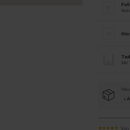
Fol
Kei
Hin
Tad
Mit
Heut
› 
Von