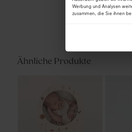
Werbung und Analysen weiter
zusammen, die Sie ihnen be
Ähnliche Produkte
Originelles Gastgeschenk 'Sweet glas'
Originelles
mit Korkdeckel | Modernes Design
mit Holzdec