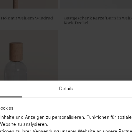
us Holz mit weißem Windrad
Gastgeschenk Kerze 'Burn' in weiß
Kork-Deckel
Details
ookies
nhalte und Anzeigen zu personalisieren, Funktionen für sozia
Website zu analysieren.
täuber aus Glas mit
luss
ionen zu Ihrer Verwendung unserer Website an unsere Partner