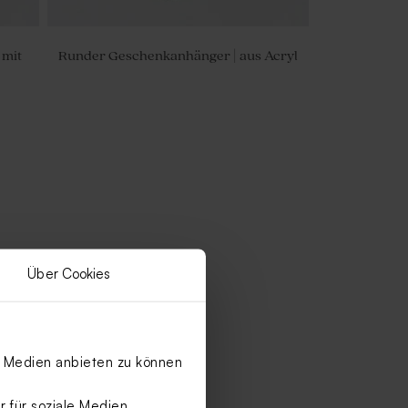
 mit
Runder Geschenkanhänger | aus Acryl
Über Cookies
le Medien anbieten zu können
 für soziale Medien,