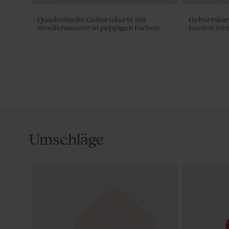
Quadratische Geburtskarte mit
Geburtskar
Streifenmuster in peppigen Farben
bunten Stre
Umschläge