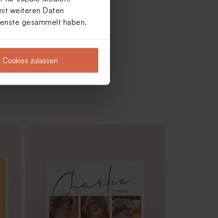
mit weiteren Daten
Dienste gesammelt haben.
Cookies zulassen
me'
Hübsches Gastgeschenk 'Little
something' mit Foto | Holzdeckel