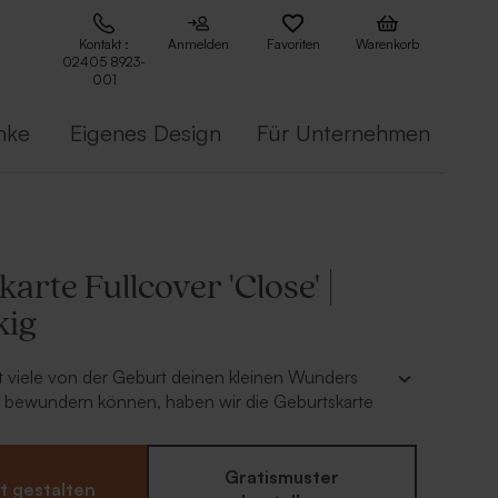
Kontakt :
Anmelden
Favoriten
Warenkorb
02405 8923-
001
nke
Eigenes Design
Für Unternehmen
arte Fullcover 'Close' |
kig
t viele von der Geburt deinen kleinen Wunders
s bewundern können, haben wir die Geburtskarte
ed. Ohne große Ablenkungen ganz simple gehalten,
 genau da liegt wo er liegen soll, bei deinem Baby.
ist personalisierbar, also anpassbar genauso wie du
Gratismuster
t gestalten