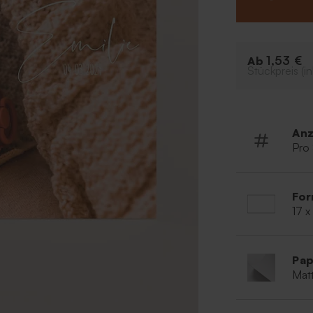
das möchtest.
1,53 €
Ab
Stückpreis (in
Anz
Pro
For
17 x
Pap
Matt