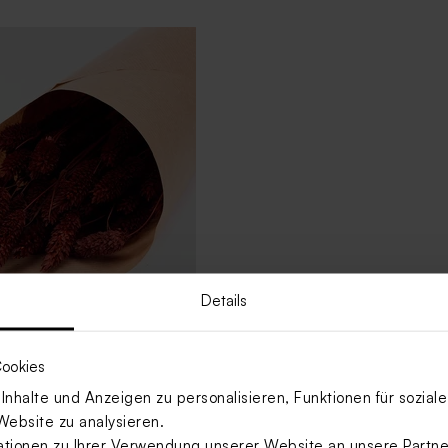
Details
en 'Phalaris Braun' |
tion
ookies
nhalte und Anzeigen zu personalisieren, Funktionen für sozia
Website zu analysieren.
ionen zu Ihrer Verwendung unserer Website an unsere Partner