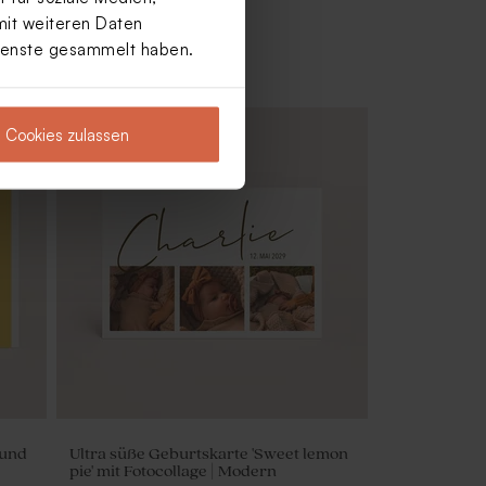
mit weiteren Daten
Dienste gesammelt haben.
Cookies zulassen
 und
Ultra süße Geburtskarte 'Sweet lemon
pie' mit Fotocollage | Modern