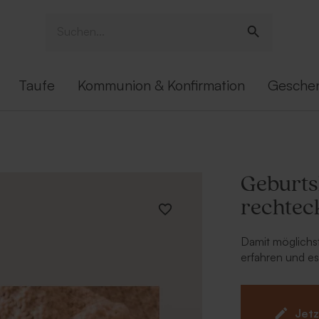
Taufe
Kommunion & Konfirmation
Gesche
Geburtsk
rechtec
Damit möglichs
erfahren und e
'Close' design
damit der Fokus
Das Bild vorne 
Jetz