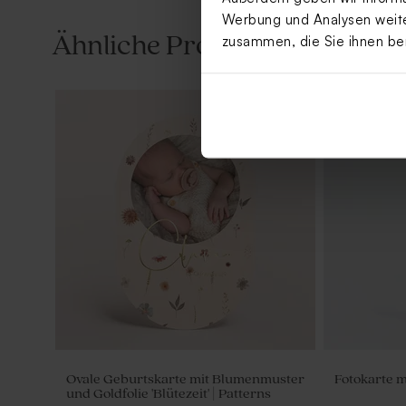
Werbung und Analysen weiter
Ähnliche Produkte
zusammen, die Sie ihnen be
Ovale Geburtskarte mit Blumenmuster
Fotokarte m
und Goldfolie 'Blütezeit' | Patterns