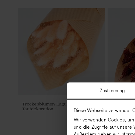
Zustimmung
Trockenblumen 'Lagurus Melon' |
Trockenblum
Taufdekoration
Taufdekora
Diese Webseite verwendet C
Wir verwenden Cookies, um I
und die Zugriffe auf unsere 
Außerdem geben wir Informat