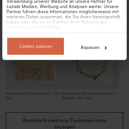
Verwendung unserer Website an unsere Partner für
soziale Medien, Werbung und Analysen weiter. Unsere
Partner führen diese Informationen möglicherweise mit
weiteren Daten zusammen, die Sie ihnen bereitgestellt
haben oder die sie im Rahmen Ihrer Nutzung der
Personalisierte Girlande mit
Girlande 'Indianerfuchs'
Dienste gesammelt haben.
Fotos
Cookies zulassen
Anpassen
Serviette 'Blumenwiese' | 9er
Serviette 'Trockenblumen-
Set
Kranz' | 9er Set
Ähnliche Produkte in Tischdekoration
anzeigen