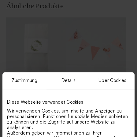
Ähnliche Produkte
Zustimmung
Details
Über Cookies
Serviettenbanderole im
Personalisierte Girlande im
Greenery-look
Dry Flower Design
'Blumenwiese'
Diese Webseite verwendet Cookies
Wir verwenden Cookies, um Inhalte und Anzeigen zu
personalisieren, Funktionen für soziale Medien anbieten
zu können und die Zugriffe auf unsere Website zu
analysieren.
Außerdem geben wir Informationen zu Ihrer