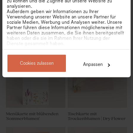
zu können und die Zugriffe auf unsere Website zu
analysieren.
Außerdem geben wir Informationen zu Ihrer
Verwendung unserer Website an unsere Partner für
soziale Medien, Werbung und Analysen weiter. Unsere
Partner führen diese Informationen möglicherweise mit
weiteren Daten zusammen, die Sie ihnen bereitgestellt
haben oder die sie im Rahmen Ihrer Nutzung der
Menükkarte Arche Noah
Tischkarte | Blumenwiese
Dienste gesammelt haben.
Cookies zulassen
Anpassen
Menükarte mit blühenden
Tischkarte mit
'Sommerblumen'
Trockenblumen | Dry Flower