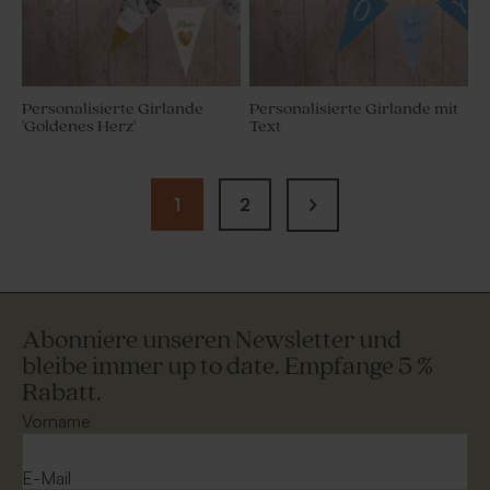
Personalisierte Girlande
Personalisierte Girlande mit
'Goldenes Herz'
Text
1
2
Abonniere unseren Newsletter und
bleibe immer up to date. Empfange 5 %
Rabatt.
Vorname
E-Mail