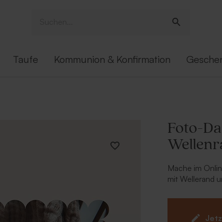
Taufe
Kommunion & Konfirmation
Gesche
Foto-Da
Wellenr
Mache im Onlin
mit Wellerand u
entzückendes F
'Danke' auf der
nette Zeilen au
Jetz