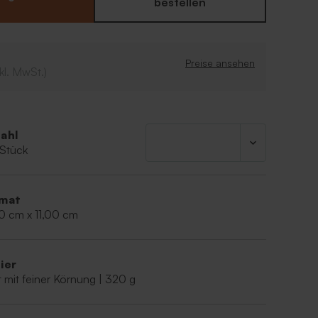
bestellen
Querformat mit Wellenrand
ne Lieblingsfolienfarbe
Preise ansehen
kl. MwSt.)
ahl
 Stück
mat
0 cm x 11,00 cm
ier
 mit feiner Körnung | 320 g