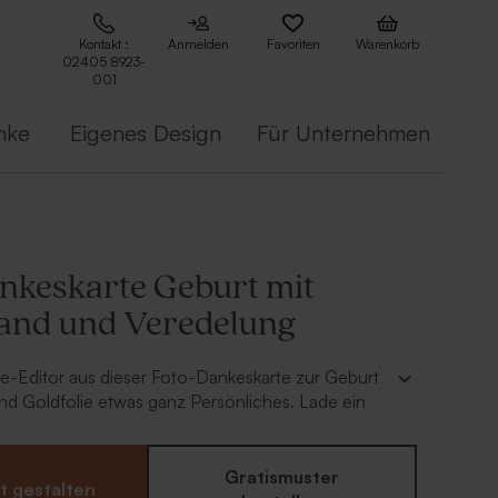
Kontakt :
Anmelden
Favoriten
Warenkorb
02405 8923-
001
nke
Eigenes Design
Für Unternehmen
nkeskarte Geburt mit
and und Veredelung
e-Editor aus dieser Foto-Dankeskarte zur Geburt
nd Goldfolie etwas ganz Persönliches. Lade ein
oto deines Kindes hoch und lasse den Schriftzug
 Vorderseite in Goldfolie glänzen. Dazu ein paar
f der Rückseite.
Gratismuster
t gestalten