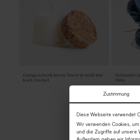
Gastgeschenk Kerze 'Burn' in weiß mit
Schmaler G
Kork-Deckel
Holz
Zustimmung
Diese Webseite verwendet C
Wir verwenden Cookies, um I
und die Zugriffe auf unsere 
Außerdem geben wir Informat