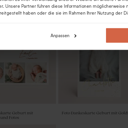
. Unsere Partner führen diese Informationen möglicherweise 
reitgestellt haben oder die sie im Rahmen Ihrer Nutzung der 
Anpassen
k Geburt 'Eins noch' mit
Dominospiel zur Geburt mit Namen
chenöffner
aus Holz
karte Geburt mit
Foto Dankeskarte Geburt mit Goldf
 und Fotos