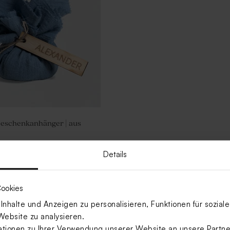
eschenkanhänger | aus
Details
Mehr anzeigen
ookies
nhalte und Anzeigen zu personalisieren, Funktionen für sozia
Website zu analysieren.
ionen zu Ihrer Verwendung unserer Website an unsere Partner