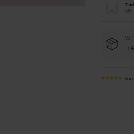
Tad
Mit
Vor
› 
Von