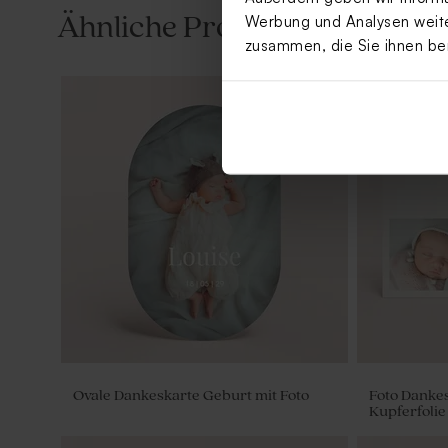
Ähnliche Produkte
Werbung und Analysen weiter
zusammen, die Sie ihnen be
Runder Geschenkanhänger | aus Acryl
Gastgeschen
Text | Flas
Ovale Dankeskarte Geburt mit Foto
Foto Dankes
Kupferfolie