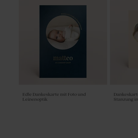
Originelles Gastgeschenk 'Sweet glas'
Gold-weiß 
mit Korkdeckel | Modernes Design
Zuckermand
Geburt 1 kg
Edle Dankeskarte mit Foto und
Dankeskart
Leinenoptik
Stanzung i