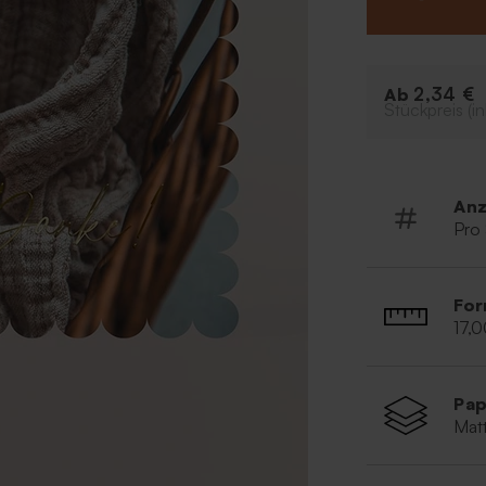
Karte im 
Wähle dei
2,34 €
Ab
Stückpreis (in
Anz
Pro
For
17,0
Pap
Matt