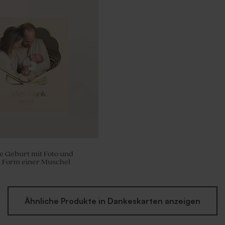
marmorierte
eln Gastgeschenk zur
 (± 300 Stück)
e Geburt mit Foto und
n Form einer Muschel
Ähnliche Produkte in Dankeskarten anzeigen