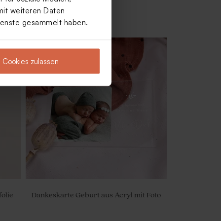
mit weiteren Daten
Dienste gesammelt haben.
Cookies zulassen
 |
Weißer Blumentopf zur Geburt oder
Taufe
olie
Dankeskarte Geburt aus Acryl mit Foto