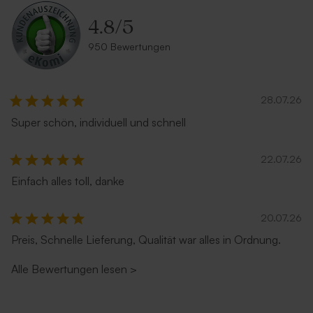
4.8
/
5
Ecru Umschlag mit
Silberner Umschlag (22 x 11
950 Bewertungen
Runde Tischkarte mit
Ovale Tischkarte mit
selbstklebendem Verschluss
cm)
eigenem Design
eigenem Design
28.07.26
Super schön, individuell und schnell
22.07.26
Einfach alles toll, danke
Roter Umschlag
Länglicher Umschlag mit
20.07.26
Tischkarte in Herzform mit
Bogenförmige Tischkarte
spitzer Klappe 'Eucalyptus'
eigenem Design
mit eigenem Design
Preis, Schnelle Lieferung, Qualität war alles in Ordnung.
Alle Bewertungen lesen
>