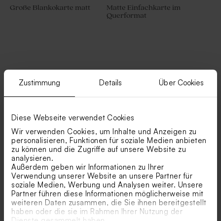
Große Blankokarte matt
Matte Einfachkarte im
Querformat
Zusatzprodukte
Zustimmung
Details
Über Cookies
Diese Webseite verwendet Cookies
Wir verwenden Cookies, um Inhalte und Anzeigen zu
personalisieren, Funktionen für soziale Medien anbieten
zu können und die Zugriffe auf unsere Website zu
analysieren.
Außerdem geben wir Informationen zu Ihrer
Verwendung unserer Website an unsere Partner für
soziale Medien, Werbung und Analysen weiter. Unsere
Partner führen diese Informationen möglicherweise mit
Anhänger matt
Geschenkanhänger | weiß
weiteren Daten zusammen, die Sie ihnen bereitgestellt
haben oder die sie im Rahmen Ihrer Nutzung der
Dienste gesammelt haben.