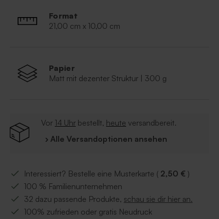
Ihnen Ihren Entwurf in CMYK Farben und einer
Auflösung von 300 dpi hochzuladen.
Format
21,00 cm x 10,00 cm
Papier
Matt mit dezenter Struktur | 300 g
Vor
14 Uhr
bestellt,
heute
versandbereit.
› Alle Versandoptionen ansehen
Interessiert? Bestelle eine Musterkarte (
2,50 €
)
100 % Familienunternehmen
32 dazu passende Produkte,
schau sie dir hier an.
100% zufrieden oder gratis Neudruck