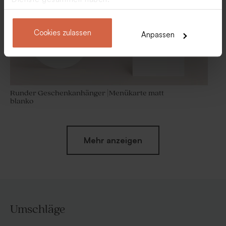
Cookies zulassen
Anpassen
Runder Geschenkanhänger |
Menükarte matt
blanko
Mehr anzeigen
Umschläge