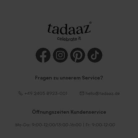
Umschlag mit Spitzklappe
Dunkelblauer Umschlag
aus Recyclingpapier
Fragen zu unserem Service?
+49 2405 8923-001
hello@tadaaz.de
Länglicher Umschlag mit
Länglicher Umschlag mit
spitzer Klappe 'Nude'
spitzer Klappe 'Rostbraun'
Öffnungszeiten Kundenservice
Mo-Do: 9:00-12:00/13:00-16:00 | Fr: 9:00-12:00