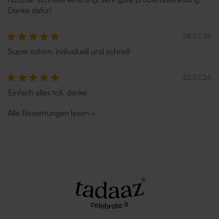
Danke dafür!
28.07.26
Goldener Briefumschlag
Grüner Umschlag
(18,5 x 12 cm)
Tischkarte in Herzform mit
Bogenförmige Tischkarte
Super schön, individuell und schnell
eigenem Design
mit eigenem Design
22.07.26
Einfach alles toll, danke
Alle Bewertungen lesen
>
Zartrosa Umschlag
Dunkelblauer Umschlag