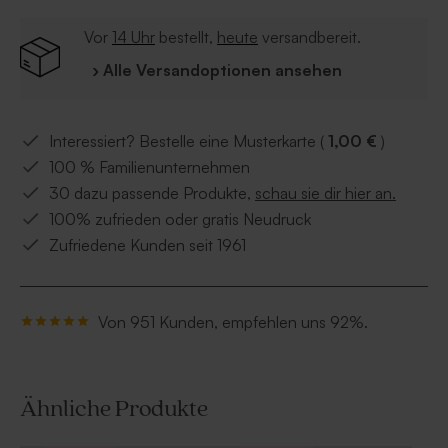
Ihnen Ihren Entwurf in CMYK Farben und einer
Auflösung von 300 dpi hochzuladen.
Vor
14 Uhr
bestellt,
heute
versandbereit.
› Alle Versandoptionen ansehen
Interessiert? Bestelle eine Musterkarte (
1,00 €
)
100 % Familienunternehmen
30 dazu passende Produkte,
schau sie dir hier an.
100% zufrieden oder gratis Neudruck
Zufriedene Kunden seit 1961
Von 951 Kunden, empfehlen uns 92%.
Ähnliche Produkte