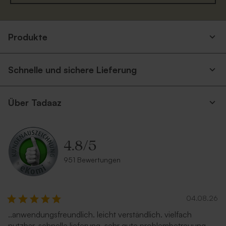
Umschlag in glänzendem
Umschlag mit spitzer Klappe
Edle Tischkarten | mattes
Personalisierbares
Silber (18,5 x 12 cm)
'Eukalyptus'
Produkte
Papier
Kirchenheft
Neu
Schnelle und sichere Lieferung
Über Tadaaz
4.8
/
5
Umschlag in Sandfarbe
Fliederfarbener Umschlag
Runde Tischkarte mit
Ovale Tischkarte mit
951 Bewertungen
eigenem Design
eigenem Design
04.08.26
..anwendungsfreundlich. leicht verständlich. vielfach
nutzbar. schnelle lieferung. sehr gute problembetreuung.