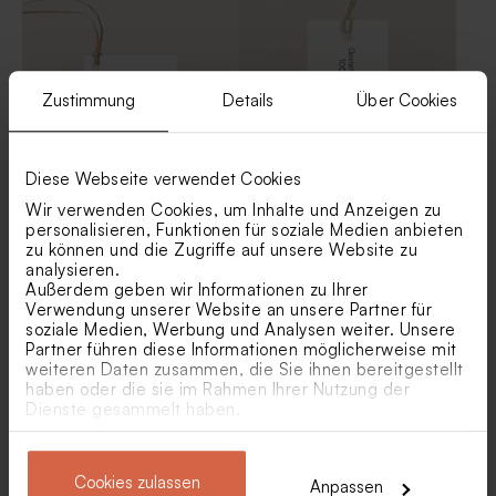
Zustimmung
Details
Über Cookies
Diese Webseite verwendet Cookies
Wir verwenden Cookies, um Inhalte und Anzeigen zu
Anhänger matt
Geschenkanhänger | weiß
personalisieren, Funktionen für soziale Medien anbieten
zu können und die Zugriffe auf unsere Website zu
analysieren.
Außerdem geben wir Informationen zu Ihrer
Verwendung unserer Website an unsere Partner für
soziale Medien, Werbung und Analysen weiter. Unsere
Partner führen diese Informationen möglicherweise mit
weiteren Daten zusammen, die Sie ihnen bereitgestellt
haben oder die sie im Rahmen Ihrer Nutzung der
Dienste gesammelt haben.
Runder Geschenkanhänger |
Menükarte matt
blanko
Cookies zulassen
Anpassen