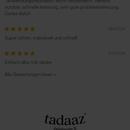
..anwendungsfreundlich. leicht verständlich. vielfach
nutzbar. schnelle lieferung. sehr gute problembetreuung.
Danke dafür!
28.07.26
Tischkarte in Herzform mit
Bogenförmige Tischkarte
Super schön, individuell und schnell
eigenem Design
mit eigenem Design
Quadratischer Umschlag mit
Quadratischer Umschlag
Spitzklappe aus
'Rostbraun'
Recyclingpapier
22.07.26
Einfach alles toll, danke
Alle Bewertungen lesen
>
Quadratischer Umschlag mit
Transparenter Umschlag
spitzer Klappe 'Eukalyptus'