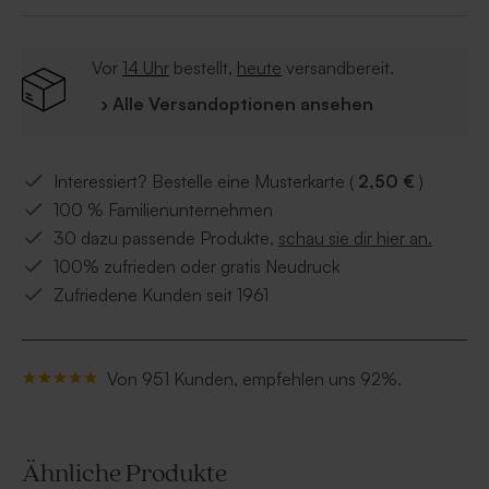
Ihr Textdesign
Für ein optimales Druckergebnis empfehlen wir
Ihnen Ihren Entwurf in CMYK Farben und einer
Vor
14 Uhr
bestellt,
heute
versandbereit.
Auflösung von 300 dpi hochzuladen.
› Alle Versandoptionen ansehen
Interessiert? Bestelle eine Musterkarte (
2,50 €
)
100 % Familienunternehmen
30 dazu passende Produkte,
schau sie dir hier an.
100% zufrieden oder gratis Neudruck
Zufriedene Kunden seit 1961
Von 951 Kunden, empfehlen uns 92%.
Ähnliche Produkte