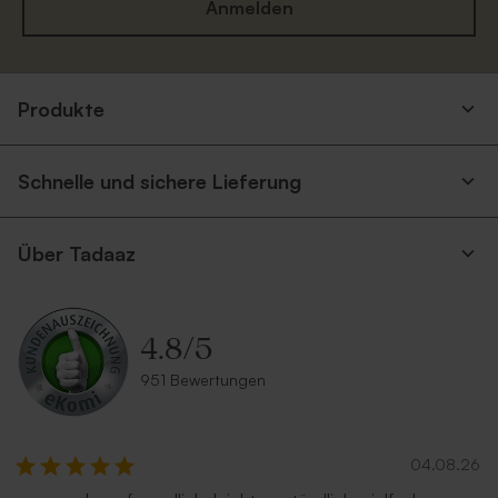
Anmelden
Edle Tischkarten | mattes
Personalisierbares
Quadratischer Umschlag in
Großer quadratischer
Produkte
Papier
Kirchenheft
Ecru
Umschlag mit
selbstklebendem Verschluss
Schnelle und sichere Lieferung
Über Tadaaz
4.8
/
5
Runde Tischkarte mit
Ovale Tischkarte mit
951 Bewertungen
eigenem Design
eigenem Design
Quadratischer Umschlag
Roter quadratischer
Silber
Umschlag
04.08.26