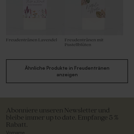
Freudentränen Lavendel
Freudentränen mit
Pastellblüten
Ähnliche Produkte in Freudentränen
anzeigen
Abonniere unseren Newsletter und
bleibe immer up to date. Empfange 5 %
Rabatt.
Vorname