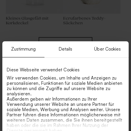
Kleines Glasgefäß mit
Ecrufarbenes Teddy-
Korkdeckel
Säckchen
Mehr anzeigen
Zustimmung
Details
Über Cookies
Diese Webseite verwendet Cookies
Wir verwenden Cookies, um Inhalte und Anzeigen zu
personalisieren, Funktionen für soziale Medien anbieten
Ähnliche Produkte
zu können und die Zugriffe auf unsere Website zu
analysieren.
Transparente
Originelles Gastgeschenk
Außerdem geben wir Informationen zu Ihrer
Kissenverpackungen als
mit Holzdeckel | modernes
Verwendung unserer Website an unsere Partner für
Gastgeschenk
Design
soziale Medien, Werbung und Analysen weiter. Unsere
Partner führen diese Informationen möglicherweise mit
weiteren Daten zusammen, die Sie ihnen bereitgestellt
haben oder die sie im Rahmen Ihrer Nutzung der
Dienste gesammelt haben.