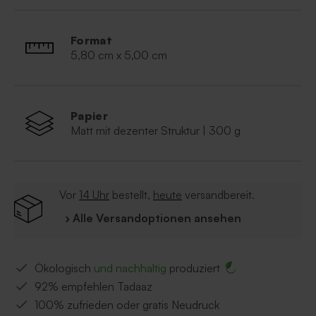
der Lieferung enthalten sind.
Neben den Taschentuchhüllen, gibt es auch die
Format
passenden Hochzeitseinladungen und Kirchenhefte in
5,80 cm x 5,00 cm
diesem Stil.
Papier
Matt mit dezenter Struktur | 300 g
Vor
14 Uhr
bestellt,
heute
versandbereit.
› Alle Versandoptionen ansehen
Ökologisch
und nachhaltig
produziert
92% empfehlen Tadaaz
100% zufrieden oder gratis Neudruck