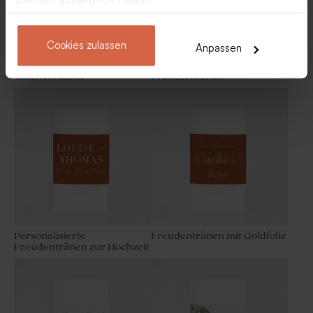
Cookies zulassen
Anpassen
Reisepass Freudentränen
Braun-grüne
Taschentücher
Freudentränen
Originelles Gastgeschenk
Hübsches Gastgeschenk mit
mit Holzdeckel | modernes
Holzdeckel und Foto
Design
Personalisierte
Freudentränen mit Goldfolie
Freudentränen zur Hochzeit
Beutel in Waffelstoff | ecru