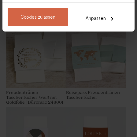
Cookies zulassen
Anpassen
Freudentränen mit
Freudentränen Eukalyptus
Pastellblüten
Kleines Glasgefäß mit
Rosa Fläschchen aus
Korkdeckel
geriffeltem Glas mit
Holzverschluss
Freudentränen
Reisepass Freudentränen
Taschentücher Weiß mit
Taschentücher
Goldfolie | Büromac 248001
Ecrufarbenes Teddy-
Säckchen