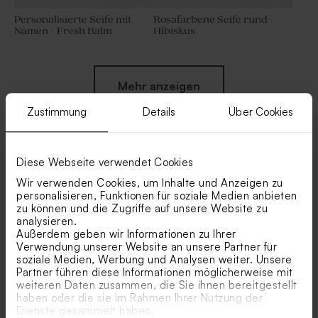
Personalisierte Seife mit
Rosafarbene Seife rund -
Namen - Fresh Balm
Hibiskus
Mehr anzeigen
Zustimmung
Details
Über Cookies
Diese Webseite verwendet Cookies
Ähnliche Produkte
Wir verwenden Cookies, um Inhalte und Anzeigen zu
personalisieren, Funktionen für soziale Medien anbieten
zu können und die Zugriffe auf unsere Website zu
Gastgeschenk Glasröhrchen
Rosa Badesalz für
analysieren.
mit Korken und
Hochzeitsgeschenke – 1 kg
aufgedruckten Namen zur
Außerdem geben wir Informationen zu Ihrer
Hochzeit
Verwendung unserer Website an unsere Partner für
soziale Medien, Werbung und Analysen weiter. Unsere
Partner führen diese Informationen möglicherweise mit
weiteren Daten zusammen, die Sie ihnen bereitgestellt
haben oder die sie im Rahmen Ihrer Nutzung der
Dienste gesammelt haben.