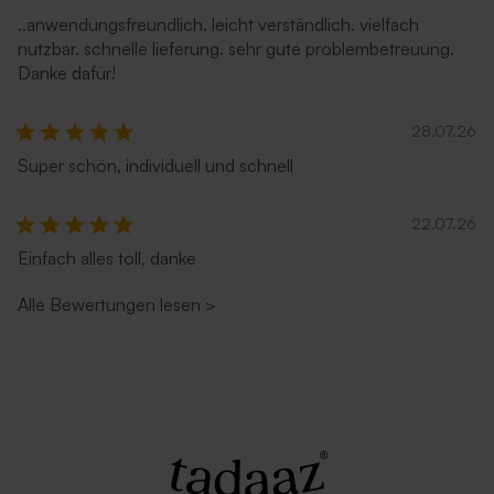
..anwendungsfreundlich. leicht verständlich. vielfach
nutzbar. schnelle lieferung. sehr gute problembetreuung.
Danke dafür!
28.07.26
Super schön, individuell und schnell
Silberner Umschlag
Blauer Umschlag
22.07.26
Einfach alles toll, danke
Alle Bewertungen lesen
>
Quadratischer Umschlag in
Weißer quadratischer
Hellblau
Umschlag