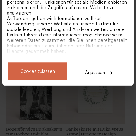
personalisieren, Funktionen für soziale Medien anbieten
zu können und die Zugriffe auf unsere Website zu
analysieren.
Außerdem geben wir Informationen zu Ihrer
Verwendung unserer Website an unsere Partner für
soziale Medien, Werbung und Analysen weiter. Unsere
Partner führen diese Informationen möglicherweise mit
weiteren Daten zusammen, die Sie ihnen bereitgestellt
haben oder die sie im Rahmen Ihrer Nutzung der
Dankeskarte Hochzeit
Fotocollage Danksagung
Dienste gesammelt haben.
'Happy News' mit Fotos |
Hochzeit
Zeitungsoptik
Beiger Beutel | 100%
Hochzeitsdekoration weiße
Baumwolle
Trockenblumen 'Botao
Neu
Branco' | ca. 50 g
Cookies zulassen
Anpassen
Bogenförmige Dankeskarte
Dankeskarte mit Eukalyptus
zur Hochzeit mit blau
Kranz | Greenery Design