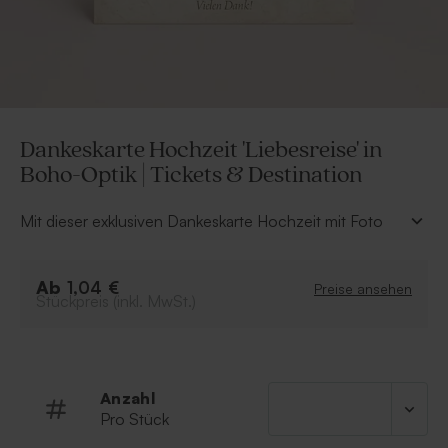
Dankeskarte Hochzeit 'Liebesreise' in
Boho-Optik | Tickets & Destination
Mit dieser exklusiven Dankeskarte Hochzeit mit Foto
bedankt ihr euch bei euren Gästen für ihr Kommen und
die überreichten Geschenke. Die Karte kann ganz
Ab
einfach mit Namen und Text in unserem Online-Editor
1,04 €
Preise ansehen
Stückpreis (inkl. MwSt.)
personalisiert werden. Mit ihrem einzigartigen Design
ist diese Karte ein echter Hingucker
Einfachkarte
Hippes Travel Design
Anzahl
Boho Look
Pro Stück