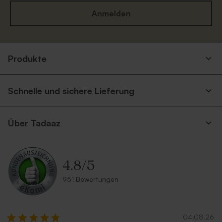
Anmelden
Quadratische Umschlag in
Quadratischer Umschlag in
Produkte
Magenta
Taupe
Schnelle und sichere Lieferung
Über Tadaaz
4.8
/
5
Quadratischer Umschlag in
Quadratischer Umschlag in
951 Bewertungen
Rot
Rosa
04.08.26