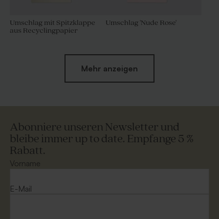
Umschlag mit Spitzklappe
Umschlag 'Nude Rose'
aus Recyclingpapier
Mehr anzeigen
Abonniere unseren Newsletter und
bleibe immer up to date. Empfange 5 %
Rabatt.
Quadratischer Umschlag
Umschlag 'Gold'
aus Kraftpapier
Vorname
E-Mail