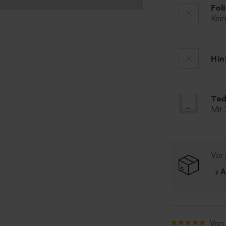
Fol
Kei
Hin
Tad
Mit
Vor
› 
Von