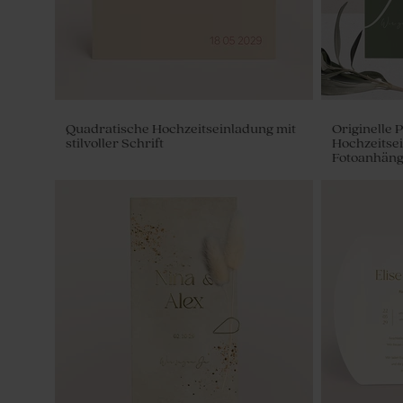
Quadratische Hochzeitseinladung mit
Originelle 
stilvoller Schrift
Hochzeitsei
Fotoanhäng
Rosa Fläschchen aus geriffeltem Glas
Personalisi
mit Holzverschluss
Fresh Balm