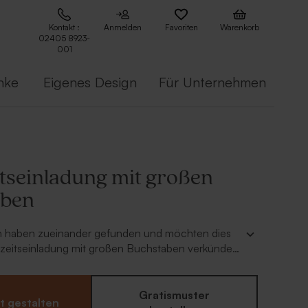
Kontakt :
Anmelden
Favoriten
Warenkorb
02405 8923-
001
nke
Eigenes Design
Für Unternehmen
tseinladung mit großen
aben
 haben zueinander gefunden und möchten dies
hzeitseinladung mit großen Buchstaben verkünden.
chriftzug "Save-the-Date" ist besonders
d wird euren Gästen dabei helfen, das Datum
freizuhalten. Personalisiert eure Einladung einfach
Gratismuster
t gestalten