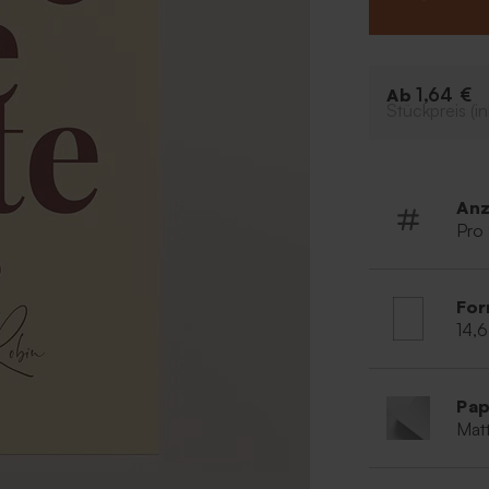
im Online- Edito
Belieben anpas
1,64 €
Ab
Stückpreis (in
Anz
Pro
For
14,6
Pap
Matt