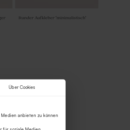
ger
Runder Aufkleber "minimalistisch"
Über Cookies
le Medien anbieten zu können
 für soziale Medien,