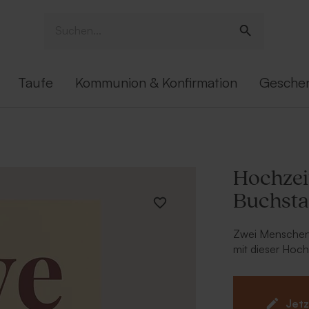
Taufe
Kommunion & Konfirmation
Gesche
Hochzei
Buchst
Zwei Menschen
mit dieser Hoc
Der stilvolle S
ansprechend un
eurer Hochzeit 
Jetz