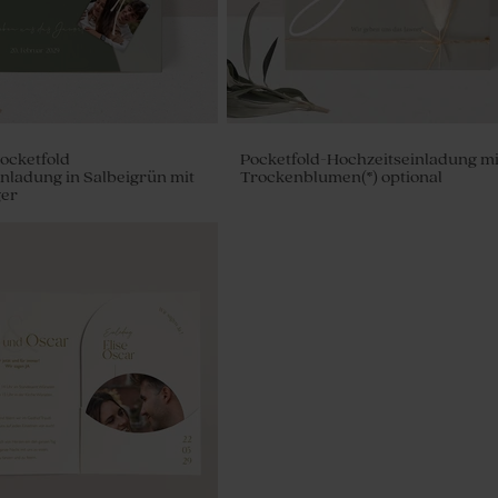
Pocketfold
Pocketfold-Hochzeitseinladung mi
nladung in Salbeigrün mit
Trockenblumen(*) optional
er
erte Seife mit Namen -