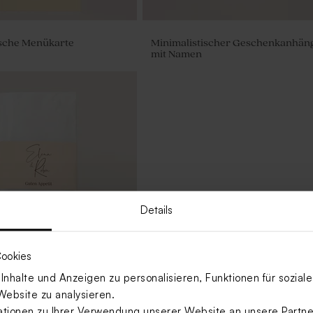
ische Menükarte
Minimalistischer Geschenkanhän
mit Namen
Details
ookies
nhalte und Anzeigen zu personalisieren, Funktionen für sozia
Website zu analysieren.
sche Serviettenbanderole
ionen zu Ihrer Verwendung unserer Website an unsere Partner