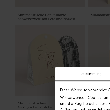
Minimalistische Dankeskarte
Minimalist
schwarz/weiß mit Foto und Namen
Zustimmung
Diese Webseite verwendet C
Wir verwenden Cookies, um I
und die Zugriffe auf unsere 
Minimalistisches
Minimalisti
Gastgeschenktütchen mit Namen und
Außerdem geben wir Informat