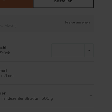
r. Die Schriftart und -farbe könnt ihr je nach
bestellen
sen.
Preise ansehen
kl. MwSt.)
ahl
 Stück
mat
 x 21 cm
ier
 mit dezenter Struktur | 300 g