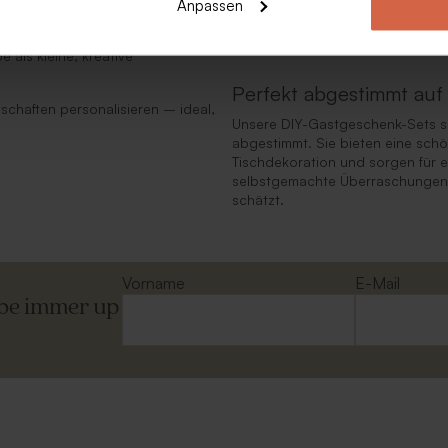
Anpassen
ie nach dem Fest als sprudelnde
hübsch, sondern auch zu einem p
nach der Feier schätzen.
als kleine, kreative
Perfekt abgestimmt au
tschaften personalisieren – ideal,
Unsere DIY-Gastgeschenk-Sets si
abgestimmt. Sie bieten eine sch
Tischdekoration und sorgen für e
selbstgemachte Überraschungen, 
schätzt.
Vorname
E-Mail
ibe immer up