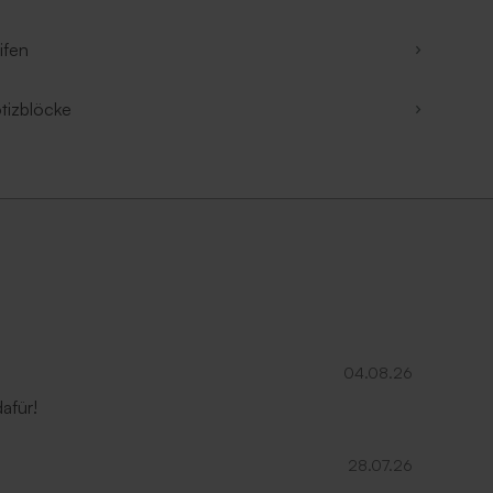
ifen
tizblöcke
04.08.26
afür!
28.07.26