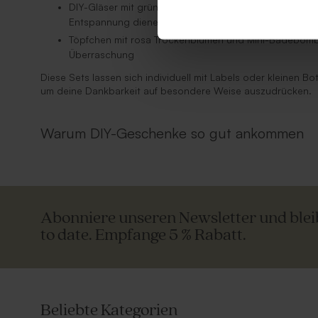
DIY-Gläser mit grünem, rosa oder gelbem Badesalz, d
Entspannung dienen
Töpfchen mit rosa Trockenblumen und Mini-Badebombe 
Überraschung
Diese Sets lassen sich individuell mit Labels oder kleinen Bo
um deine Dankbarkeit auf besondere Weise auszudrücken.
Warum DIY-Geschenke so gut ankommen
Abonniere unseren Newsletter und ble
to date. Empfange 5 % Rabatt.
Beliebte Kategorien