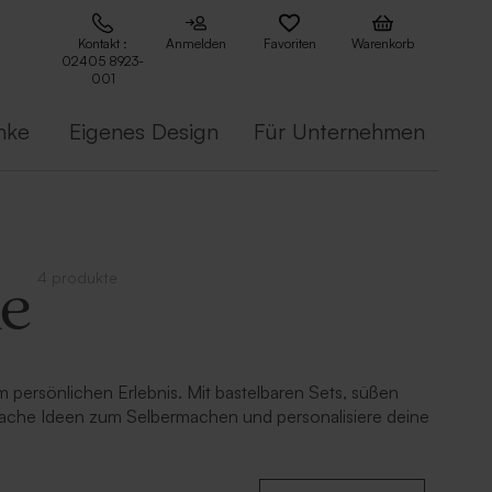
Kontakt :
Anmelden
Favoriten
Warenkorb
02405 8923-
001
nke
Eigenes Design
Für Unternehmen
4 produkte
ke
rsönlichen Erlebnis. Mit bastelbaren Sets, süßen
infache Ideen zum Selbermachen und personalisiere deine