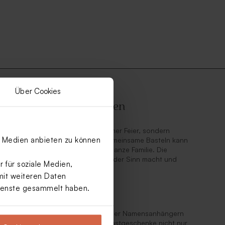
Über Cookies
-Ideen zum Selbermachen
d nicht nur ein Blickfang auf deiner Feier, sondern
le Medien anbieten zu können
nes Erlebnis nach dem Fest. Das gemeinsame Basteln kann
nts sein und macht Spaß für die ganze Familie. Die
le Art, Danke zu sagen – mit Inhalt, der Sinn macht und
 für soziale Medien,
mit weiteren Daten
Dienste gesammelt haben.
 gestalten
ersonalisierten Etiketten, Bändern oder Namensanhängern
dueller zu machen. So werden die Gastgeschenke nicht nur