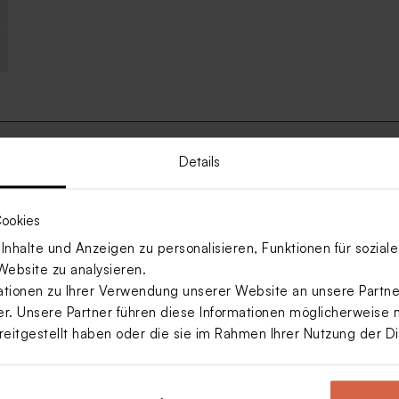
Details
 und Konfirmation: Persönliche Dankeschön
ookies
on bieten dir kreative
Selbstgemachte Gastgeschenke sin
nhalte und Anzeigen zu personalisieren, Funktionen für sozia
 Ob DIY-Glas mit farbigem
schenken deinen Gästen ein klei
adebombe – mit diesen Sets
auch Teil des Vorbereitungs-Mome
Website zu analysieren.
kreativen Sets sind eine liebevol
ionen zu Ihrer Verwendung unserer Website an unsere Partner
genutzt wird.
. Unsere Partner führen diese Informationen möglicherweise 
reitgestellt haben oder die sie im Rahmen Ihrer Nutzung der 
Nachhaltig & persönlich
Gastgeschenke selber zu
Viele DIY-Sets lassen sich mit p
kombinieren, um sie noch indivi