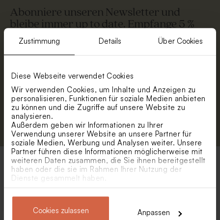
Abonniere unseren Newsletter und
bleibe immer up to date. Empfange 5 %
Rabatt.
Zustimmung
Details
Über Cookies
Vorname
E-Mail
Diese Webseite verwendet Cookies
Wir verwenden Cookies, um Inhalte und Anzeigen zu
personalisieren, Funktionen für soziale Medien anbieten
zu können und die Zugriffe auf unsere Website zu
analysieren.
Anmelden
Außerdem geben wir Informationen zu Ihrer
Verwendung unserer Website an unsere Partner für
soziale Medien, Werbung und Analysen weiter. Unsere
Partner führen diese Informationen möglicherweise mit
weiteren Daten zusammen, die Sie ihnen bereitgestellt
haben oder die sie im Rahmen Ihrer Nutzung der
Beliebte Kategorien
Dienste gesammelt haben.
Einladung Kommunion Mädchen
Cookies zulassen
Anpassen