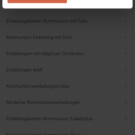
Einladungen Kommunion Junge
Einladungskarten Kommunion mit Folie
Kommunion Einladung mit Foto
Einladungen mit religiösen Symbolen
Einladungen kraft
Kommunionseinladungen blau
Moderne Kommunionseinladungen
Einladungskarten Kommunion Eukalyptus
Einladungskarten Kommunion Rosa