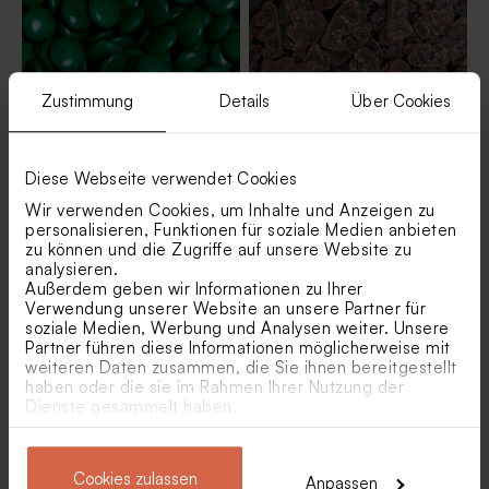
Zustimmung
Details
Über Cookies
Diese Webseite verwendet Cookies
Grüne Schokoladendragees
Bärchen mit Cola-
als Gastgeschenk zur
Geschmack als
Wir verwenden Cookies, um Inhalte und Anzeigen zu
Hochzeit 1 kg (± 1120 Stück)
Gastgeschenk zur Hochzeit 1
personalisieren, Funktionen für soziale Medien anbieten
kg (± 450 Stück)
zu können und die Zugriffe auf unsere Website zu
analysieren.
Außerdem geben wir Informationen zu Ihrer
Verwendung unserer Website an unsere Partner für
soziale Medien, Werbung und Analysen weiter. Unsere
Partner führen diese Informationen möglicherweise mit
weiteren Daten zusammen, die Sie ihnen bereitgestellt
haben oder die sie im Rahmen Ihrer Nutzung der
Dienste gesammelt haben.
Cookies zulassen
Anpassen