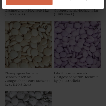
Saure Würfel mit
Saure Würfel mit
Himbeergeschmack als
Apfelgeschmack als
Gastgeschenk Hochzeit 1 kg
Gastgeschenk Hochzeit 1 kg
(± 190 Stück)
(± 190 Stück)
Champagnerfarbene
Lila Schokolinsen als
Schokolinsen als
Gastgeschenk zur Hochzeit 1
Gastgeschenk zur Hochzeit 1
kg (± 1120 Stück)
kg (± 1120 Stück)