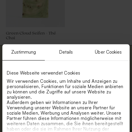
Green Cloud Seifen - Thé
Chai
Zustimmung
Details
Über Cookies
Abonniere unseren Newsletter und
bleibe immer up to date. Empfange 5 %
Rabatt.
Diese Webseite verwendet Cookies
Vorname
Wir verwenden Cookies, um Inhalte und Anzeigen zu
personalisieren, Funktionen für soziale Medien anbieten
zu können und die Zugriffe auf unsere Website zu
E-Mail
analysieren.
Außerdem geben wir Informationen zu Ihrer
Verwendung unserer Website an unsere Partner für
soziale Medien, Werbung und Analysen weiter. Unsere
Partner führen diese Informationen möglicherweise mit
Anmelden
weiteren Daten zusammen, die Sie ihnen bereitgestellt
haben oder die sie im Rahmen Ihrer Nutzung der