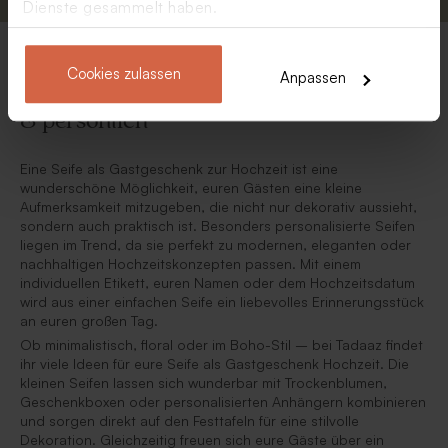
Dienste gesammelt haben.
Cookies zulassen
Anpassen
Seife als Gastgeschenk Hochzeit – stilvoll
& persönlich
Eine Seife als Gastgeschenk zur Hochzeit ist eine
wunderschöne Möglichkeit, euren Gästen eine kleine
Aufmerksamkeit mitzugeben, die nicht nur dekorativ aussieht,
sondern auch praktisch ist. Besonders personalisierte Seifen
liegen im Trend, da sie perfekt zu modernen, eleganten oder
nachhaltigen Hochzeitskonzepten passen. Mit einem
individuellen Etikett, euren Namen oder dem Hochzeitsdatum
wird aus einer einfachen Seife ein liebevolles Erinnerungsstück
an euren großen Tag.
Ob minimalistisch, floral oder im Boho-Stil – bei Tadaaz findet
ihr viele Ideen für eure Seife als Gastgeschenk Hochzeit. Die
kleinen Seifen lassen sich wunderbar mit Trockenblumen,
Geschenkboxen oder personalisierten Anhängern kombinieren
und sorgen direkt auf den Festtafeln für eine stilvolle
Dekoration. Gleichzeitig freuen sich eure Gäste über ein