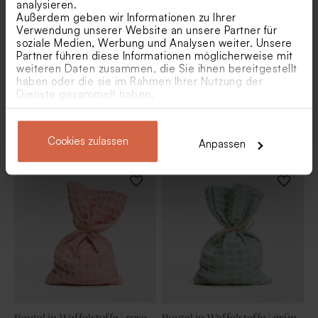
analysieren.
Außerdem geben wir Informationen zu Ihrer
Verwendung unserer Website an unsere Partner für
soziale Medien, Werbung und Analysen weiter. Unsere
Partner führen diese Informationen möglicherweise mit
weiteren Daten zusammen, die Sie ihnen bereitgestellt
haben oder die sie im Rahmen Ihrer Nutzung der
Dienste gesammelt haben.
Originelles Gastgeschenk mit
Originelles Gastgeschenk
personalisiertem Korkdeckel
'Sweet jar' mit Holzdeckel |
Cookies zulassen
| modernes Design
Modernes Design
Anpassen
Beutel in Waffelstoffe | rosa
Beutel in Waffelstoffe | grün