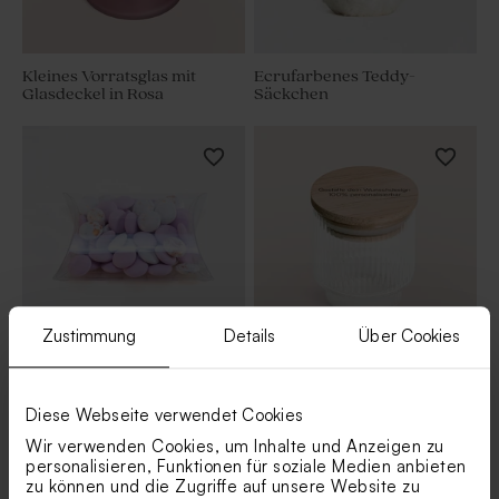
Kleines Vorratsglas mit
Ecrufarbenes Teddy-
Glasdeckel in Rosa
Säckchen
Zustimmung
Details
Über Cookies
Transparente
Originelles Gastgeschenk mit
Kissenverpackungen als
personalisiertem Holzdeckel
Gastgeschenk
| modernes Design
Diese Webseite verwendet Cookies
Wir verwenden Cookies, um Inhalte und Anzeigen zu
personalisieren, Funktionen für soziale Medien anbieten
zu können und die Zugriffe auf unsere Website zu