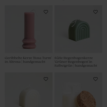
Geribbelte Kerze 'Rosa Turm'
Süße Regenbogenkerze
in Altrosa | handgemacht
'Grüner Regenbogen' in
Salbeigrün | handgemacht