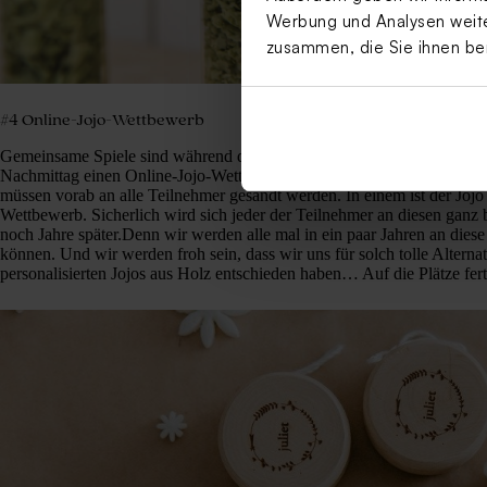
Werbung und Analysen weiter
zusammen, die Sie ihnen be
#4 Online-Jojo-Wettbewerb
Gemeinsame Spiele sind während des Lockdowns nicht möglich? Klar, 
Nachmittag einen Online-Jojo-Wettbewerb. Vorab muss dies natürlich ge
müssen vorab an alle Teilnehmer gesandt werden. In einem ist der Jojo 
Wettbewerb. Sicherlich wird sich jeder der Teilnehmer an diesen gan
noch Jahre später.Denn wir werden alle mal in ein paar Jahren an dies
können. Und wir werden froh sein, dass wir uns für solch tolle Alterna
personalisierten Jojos aus Holz entschieden haben… Auf die Plätze fert