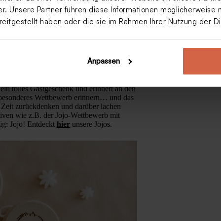
. Unsere Partner führen diese Informationen möglicherweise 
reitgestellt haben oder die sie im Rahmen Ihrer Nutzung der 
Anpassen
online! Veranstaltet als Überraschung im
plant sein. Unsere personalisierten Jojos
ein tolles Gastgeschenk und erinnert an den
z besonderes Wettbewerb erinnern… und das
e Zeit zurückdenken und darüber lachen
tiven wie z.B. der Jojo-Wettbewerb mit
ig: Jojo! Entdeckt
hier
unsere Jojos.