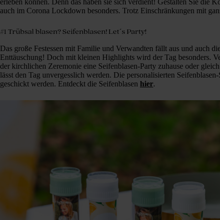
erleben können. Denn das haben sie sich verdient! Gestalten Sie die
auch im Corona Lockdown besonders. Trotz Einschränkungen mit ga
#1 Trübsal blasen? Seifenblasen! Let´s Party!
Das große Festessen mit Familie und Verwandten fällt aus und auch d
Enttäuschung! Doch mit kleinen Highlights wird der Tag besonders. 
der kirchlichen Zeremonie eine Seifenblasen-Party zuhause oder gleich
lässt den Tag unvergesslich werden. Die personalisierten Seifenblase
geschickt werden. Entdeckt die Seifenblasen
hier
.