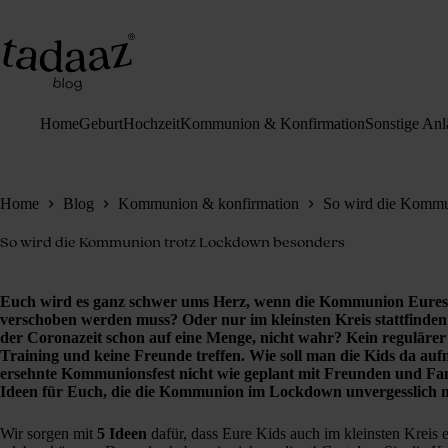
Zum
Inhalt
springen
Home
Geburt
Hochzeit
Kommunion & Konfirmation
Sonstige Anl
Home
Blog
Kommunion & konfirmation
So wird die Kommu
So wird die Kommunion trotz Lockdown besonders
Euch wird es ganz schwer ums Herz, wenn die Kommunion Eure
verschoben werden muss? Oder nur im kleinsten Kreis stattfinden
der Coronazeit schon auf eine Menge, nicht wahr? Kein regulärer U
Training und keine Freunde treffen. Wie soll man die Kids da auf
ersehnte Kommunionsfest nicht wie geplant mit Freunden und Fam
Ideen für Euch, die die Kommunion im Lockdown unvergesslich 
Wir sorgen mit
5 Ideen
dafür, dass Eure Kids auch im kleinsten Krei