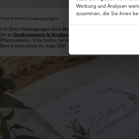
Werbung und Analysen weiter
zusammen, die Sie ihnen be
Trend: Boho Danksagungen
Um Ihren Danksagungen einen
Bohemian Look
zu verleihen, liegt d
Sie an
Danksagungen in Kraftpapier Optik
. Dazu gehören natürlic
Pflanzenmotive. Entscheiden Sie sich z. B. für einen schönen Blumenk
Ihres Kindes direkt ins Auge fällt!