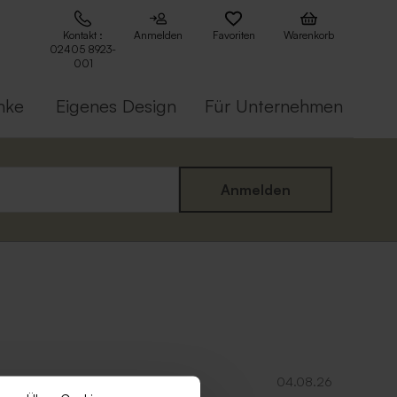
Kontakt :
Anmelden
Favoriten
Warenkorb
02405 8923-
001
nke
Eigenes Design
Für Unternehmen
Anmelden
04.08.26