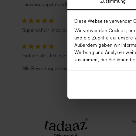
Zustimmung
..anwendungsfreundlich. leicht verständlich. vielfach
Diese Webseite verwendet C
Super schön, individuell und schnell
Wir verwenden Cookies, um I
und die Zugriffe auf unsere 
Außerdem geben wir Informat
Werbung und Analysen weiter
Einfach alles toll, danke
zusammen, die Sie ihnen be
Alle Bewertungen lesen
>
F