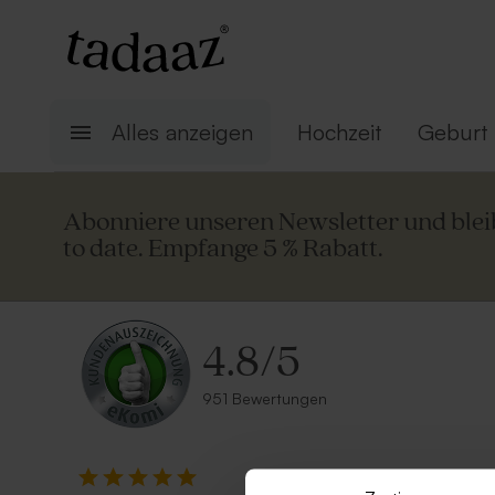
Alles anzeigen
Hochzeit
Geburt
Abonniere unseren Newsletter und ble
to date. Empfange 5 % Rabatt.
4.8
/
5
951 Bewertungen