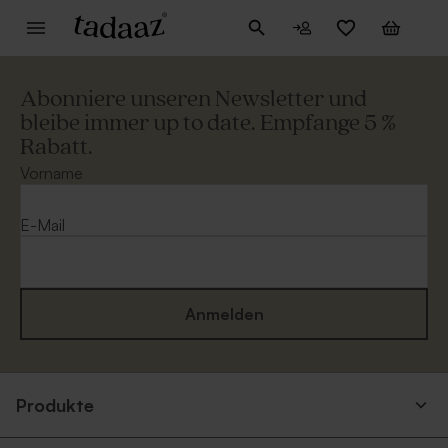
Abonniere unseren Newsletter und
bleibe immer up to date. Empfange 5 %
Rabatt.
Vorname
E-Mail
Anmelden
Produkte