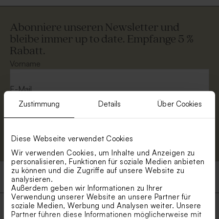
Abonniere unseren Newsletter und
bleibe immer up to date. Empfange 5 %
Rabatt.
Vorname
E-Mail
Zustimmung
Details
Über Cookies
Anmelden
Diese Webseite verwendet Cookies
Wir verwenden Cookies, um Inhalte und Anzeigen zu
personalisieren, Funktionen für soziale Medien anbieten
zu können und die Zugriffe auf unsere Website zu
Produkte
analysieren.
Außerdem geben wir Informationen zu Ihrer
Verwendung unserer Website an unsere Partner für
soziale Medien, Werbung und Analysen weiter. Unsere
Schnelle und sichere Lieferung
Partner führen diese Informationen möglicherweise mit