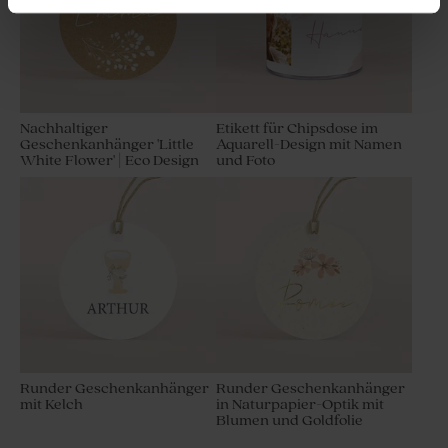
Konfirmation
Nachhaltiger
Etikett für Chipsdose im
Geschenkanhänger 'Little
Aquarell-Design mit Namen
White Flower' | Eco Design
und Foto
Runder Geschenkanhänger
Runder Geschenkanhänger
mit Kelch
in Naturpapier-Optik mit
Blumen und Goldfolie