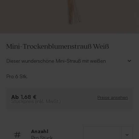
Mini-Trockenblumenstrauß Weiß
Dieser wunderschöne Mini-Strauß mit weißen
Trockenblumen ist perfekt, um deine Karten oder
Gastgeschenke zu dekorieren und ist jetzt voll im
Pro 6 Stk.
Trend. Füge ihn deinem Lieblingsdesign hinzu und
verleihe deinem Entwurf das gewisse Extra.
Ab
1,68 €
Preise ansehen
Höhe: 12 cm
Stückpreis (inkl. MwSt.)
Im Set zu 6 Stück
Anzahl
Pro Stück