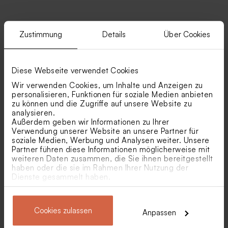
Zustimmung
Details
Über Cookies
Ähnliche Produkte
Diese Webseite verwendet Cookies
DIY-Glas mit gelbem
Weiße Trockenblumen
Badesalz als Gastgeschenk
'Botao Branco' | ca. 50 g
Wir verwenden Cookies, um Inhalte und Anzeigen zu
zur Kommunion &
personalisieren, Funktionen für soziale Medien anbieten
Konfirmation
zu können und die Zugriffe auf unsere Website zu
analysieren.
Außerdem geben wir Informationen zu Ihrer
Verwendung unserer Website an unsere Partner für
soziale Medien, Werbung und Analysen weiter. Unsere
Partner führen diese Informationen möglicherweise mit
weiteren Daten zusammen, die Sie ihnen bereitgestellt
haben oder die sie im Rahmen Ihrer Nutzung der
Dienste gesammelt haben.
Baumwollband 'Beige' | klein
Baumwollband 'Beige' | groß
Neu
Cookies zulassen
Kleines sandfarbenes
Anpassen
Vorratsglas mit Glasdeckel
für Kommunion oder