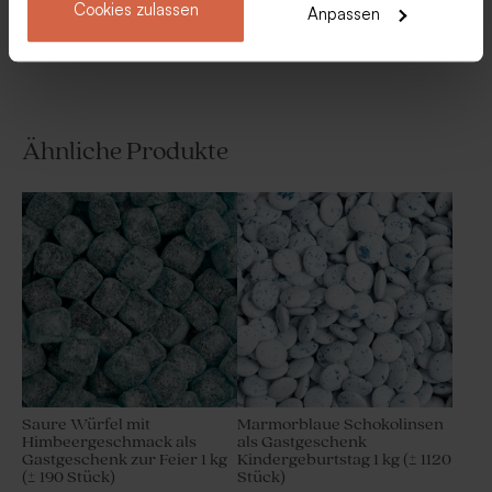
Cookies zulassen
Anpassen
Gastgeschenk zur Party
Ähnliche Produkte
Saure Würfel mit
Marmorblaue Schokolinsen
Himbeergeschmack als
als Gastgeschenk
Gastgeschenk zur Feier 1 kg
Kindergeburtstag 1 kg (± 1120
(± 190 Stück)
Stück)