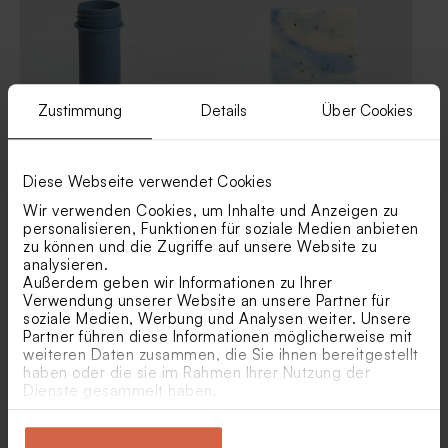
Gastgeschenktütchen Eid
Gastgeschenktütchen mit
Mubarak mit Sternenhimmel
Festtisch im Naturpapier-
in Goldfolie
Look
Zustimmung
Details
Über Cookies
Diese Webseite verwendet Cookies
Seifenblase | Nachtblau matt
Blue Cloud Seifen - Eau de
| 6er-Set
Sel
Wir verwenden Cookies, um Inhalte und Anzeigen zu
personalisieren, Funktionen für soziale Medien anbieten
zu können und die Zugriffe auf unsere Website zu
analysieren.
Abgerundetes
Gastgeschenktütchen Eid
Außerdem geben wir Informationen zu Ihrer
Gastgeschenktütchen mit
Mubarak mit Landschaft
Herzschlag
und Mond in Goldfolie
Verwendung unserer Website an unsere Partner für
soziale Medien, Werbung und Analysen weiter. Unsere
Partner führen diese Informationen möglicherweise mit
weiteren Daten zusammen, die Sie ihnen bereitgestellt
haben oder die sie im Rahmen Ihrer Nutzung der
Dienste gesammelt haben.
Bonbon-Wrap aus Tetra
Kleines Vorratsglas mit
Baumwolle | blau
Glasdeckel in Frostblau als