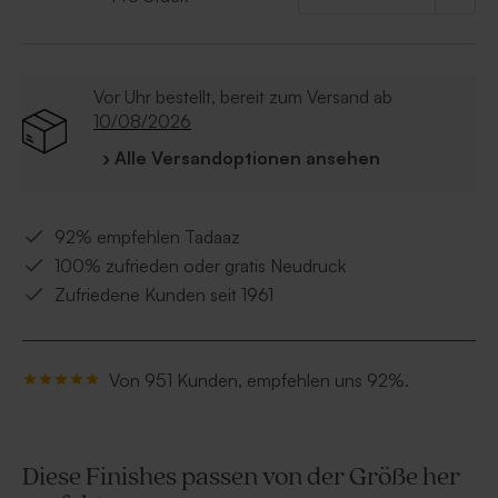
Farbstoffen
• Größe: 2,2 x 3,5 x 0,7 cm
• Zutaten: Zucker, Kakaomasse, Stärke, Kakaobutter,
Dextrin, natürliches Vanillearoma, Emulgatoren E322,
Vor Uhr bestellt, bereit zum Versand ab
E412, E414, E415, Glanzmittel E901, E903, E904,
10/08/2026
Farbstoffe E132, E172. Kann Spuren von Soja, Nüssen
› Alle Versandoptionen ansehen
und Milch enthalten
• Keine Schweinegelatine
• Vor Feuchtigkeit geschützt bei 12 bis 20 °C lagern
92% empfehlen Tadaaz
100% zufrieden oder gratis Neudruck
Zufriedene Kunden seit 1961
Von 951 Kunden, empfehlen uns 92%.
Diese Finishes passen von der Größe her