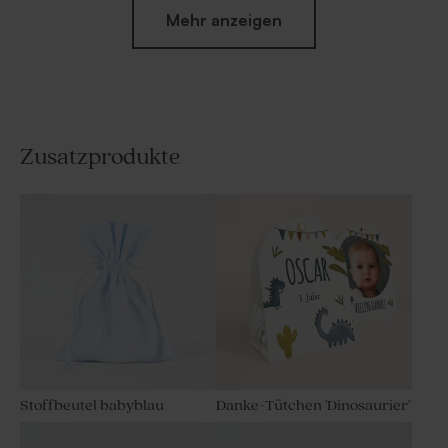
Mehr anzeigen
Zusatzprodukte
Farbenfrohes
Gastgeschenktütchen Eid
Gastgeschenktütchen Eid
Mubarak mit Halbmond und
Mubarak mit Halbmond
Laterne in Goldfolie
Stoffbeutel babyblau
Danke-Tütchen 'Dinosaurier'