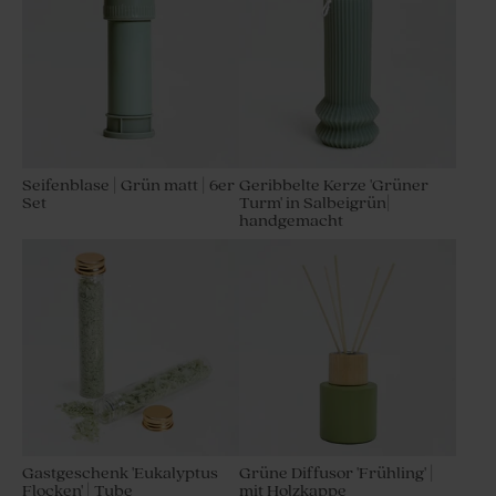
Neu
Seifenblase | Grün matt | 6er
Geribbelte Kerze 'Grüner
Set
Turm' in Salbeigrün|
handgemacht
12er-Set Gastgeschenke zur
Trockenblumen 'Lagurus Ice
Kommunion mit hellgrünem
Green' | Dekoration
Badesalz und Badebombe
Gastgeschenk 'Eukalyptus
Grüne Diffusor 'Frühling' |
Flocken' | Tube
mit Holzkappe