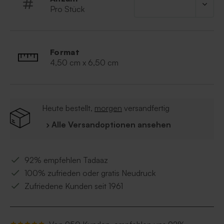
Palm Kernelate, Glycerin, Parfum, Sorbitol,
Pro Stück
Coconut Acid, Sodium Chloride, Tetrasodium
Glutamate Diacetate, Peppermint Leaf, CI 77
891, CI 77 288, Coumarin, Linalool, Alpha-
Isomethyl Ionone, Limonene
Format
4,50 cm x 6,50 cm
Heute bestellt,
morgen
versandfertig
› Alle Versandoptionen ansehen
92% empfehlen Tadaaz
100% zufrieden oder gratis Neudruck
Zufriedene Kunden seit 1961