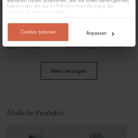
weiteren Daten zusammen, die Sie ihnen bereitgestellt
haben oder die sie im Rahmen Ihrer Nutzung der
Dienste gesammelt haben.
Cookies zulassen
Anpassen
Marmorgrüne Schokolinsen
Eukalyptus-Dragees mit
als Gastgeschenk zur Party 1
Mandelgeschmack zum
kg (± 240 Stück)
Jubiläum 1 kg (± 300 Stück)
Mehr anzeigen
Ähnliche Produkte
Grüne Badebomben für
Grünes Badesalz für
Gastgeschenk zur
Geschenke zur Party - 1 kg
Geburtstagsparty (30 Stück)