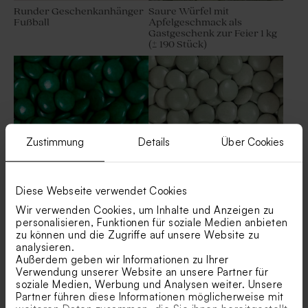
Runder Geschenkanhänger
Saure Würfel mit
Fußball
Apfelgeschmack als
Gastgeschenk zur Feier 1 kg
Runder Geschenkanhänger
(± 190 Stück)
Seife | Trockenblumen
Zustimmung
Details
Über Cookies
Diese Webseite verwendet Cookies
Grüne Schokoladendragees
Grüne Schokolinsen
Wir verwenden Cookies, um Inhalte und Anzeigen zu
als Gastgeschenk
Eukalyptus als
personalisieren, Funktionen für soziale Medien anbieten
Kindergeburtstag 1 kg (± 1120
Gastgeschenk Geburtstag 1
zu können und die Zugriffe auf unsere Website zu
Stück)
kg (± 1120 Stück)
analysieren.
Außerdem geben wir Informationen zu Ihrer
Verwendung unserer Website an unsere Partner für
soziale Medien, Werbung und Analysen weiter. Unsere
Partner führen diese Informationen möglicherweise mit