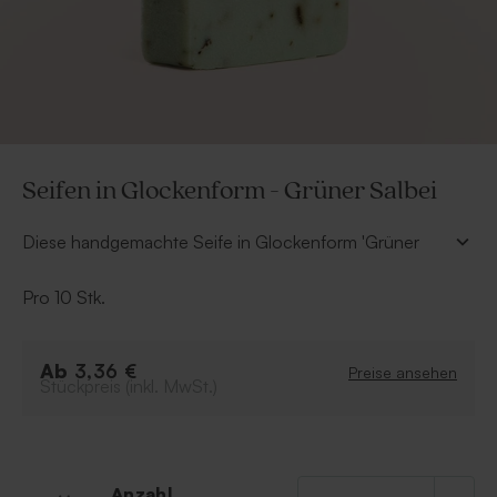
Seifen in Glockenform - Grüner Salbei
Diese handgemachte Seife in Glockenform 'Grüner
Salbei' ist ein originelles und besonderes
Gastgeschenk, das sich mit unseren vielfältigen
Pro 10 Stk.
Anhängern im Handumdrehen personalisieren lässt.
Duft: Thé Chai
Ab
3,36 €
Preise ansehen
Farbe: grün
Stückpreis (inkl. MwSt.)
Handgemacht
Natürliche, nicht perfekt gerade Ränder
Verkauft pro Set mit 10 Seifen der gleichen Farbe
Inhaltsstoffe: Sodium Palmate, Aqua, Sodium
Anzahl