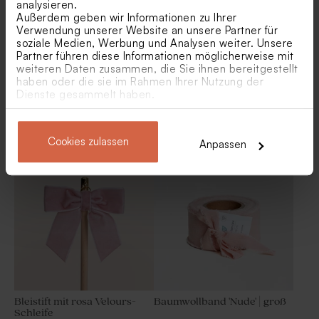
analysieren.
Außerdem geben wir Informationen zu Ihrer
Verwendung unserer Website an unsere Partner für
soziale Medien, Werbung und Analysen weiter. Unsere
Partner führen diese Informationen möglicherweise mit
weiteren Daten zusammen, die Sie ihnen bereitgestellt
haben oder die sie im Rahmen Ihrer Nutzung der
Dienste gesammelt haben.
Süßigkeiten-Tüte matt
Beutel in Waffelstoffe | rosa
Cookies zulassen
Anpassen
Bleistift mit rosa Velours-
Baumwollband 'Nude' | groß
Schleife