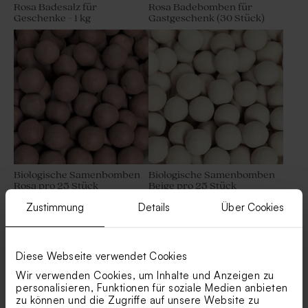
Rosa Badesalz für
Rosa Badebomben für
Geschenke - 1 kg
Gastgeschenk (30 Stück)
Biologische Samenbomben
Biologische Samenbomben
Rosa pro 25 Stück
Beige pro 25 Stück
Zustimmung
Details
Über Cookies
Diese Webseite verwendet Cookies
Zusatzprodukte
Wir verwenden Cookies, um Inhalte und Anzeigen zu
personalisieren, Funktionen für soziale Medien anbieten
zu können und die Zugriffe auf unsere Website zu