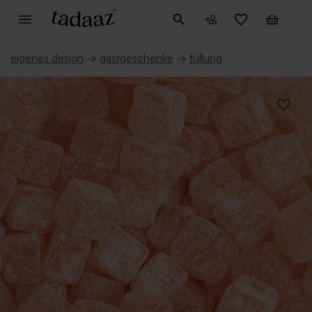
eigenes design
→
gastgeschenke
→
füllung