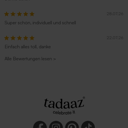
28.07.26
Super schön, individuell und schnell
Bonbon-Wrap aus Tetra
Duft-Diffusor | altrosa
22.07.26
Baumwolle | dusty rose
Einfach alles toll, danke
Alle Bewertungen lesen
>