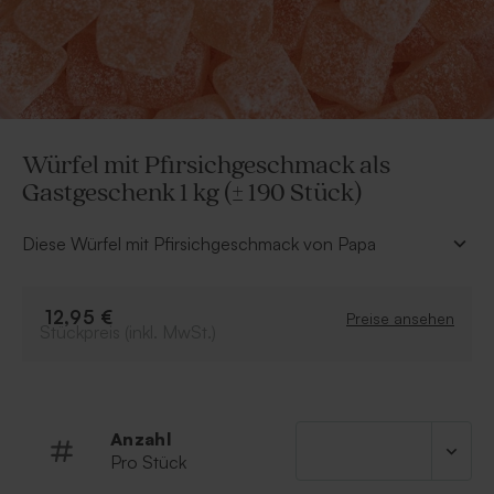
Würfel mit Pfirsichgeschmack als
Gastgeschenk 1 kg (± 190 Stück)
Diese Würfel mit Pfirsichgeschmack von Papa
Chocolat sind ideal zum Befüllen von
Gastgeschenkboxen und eignen sich perfekt als kleine
Aufmerksamkeit. Zusammen mit passenden
12,95 €
Preise ansehen
Stückpreis (inkl. MwSt.)
Einladungskarten sind sie ein süßes Detail, das
garantiert gut ankommt!
• Rosa Kaugummiwürfel mit fruchtigem
Pfirsichgeschmack
• Inhalt: 1 kg
Anzahl
• Von Papa Chocolat
Pro Stück
• Zutaten: Glukosesirup, Zucker, Gelatine,