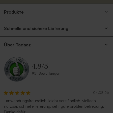
Produkte
Kleines Vorratsglas mit
Rosa Fläschchen aus
Glasdeckel in Rosa
geriffeltem Glas mit
Holzverschluss
Schnelle und sichere Lieferung
Limited
edition
Über Tadaaz
4.8
/
5
951 Bewertungen
Rosafarbene
Geschenkdose aus Samt in
Apothekerflasche 'Rosé' |
Rosa
eigenes Design
04.08.26
..anwendungsfreundlich. leicht verständlich. vielfach
nutzbar. schnelle lieferung. sehr gute problembetreuung.
Danke dafür!