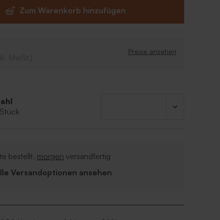
„Springtime“
Zum Warenkorb hinzufügen
 Badesalzes: weiß
Sodium, Chlorid, Parfüm, Aqua, Lavendel,
en, Kamille, Calendulablätter, Kornblume,
ras
Preise ansehen
kl. MwSt.)
ahl
 Stück
e bestellt,
morgen
versandfertig
Alle Versandoptionen ansehen