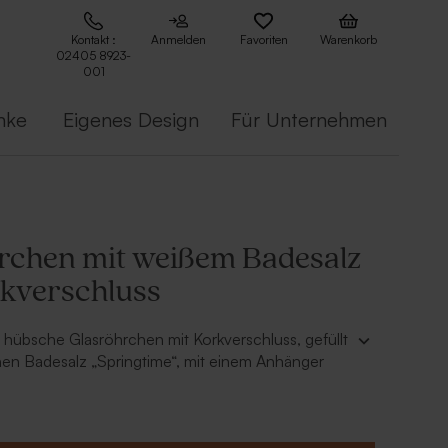
Kontakt :
Anmelden
Favoriten
Warenkorb
02405 8923-
001
nke
Eigenes Design
Für Unternehmen
rchen mit weißem Badesalz
kverschluss
 hübsche Glasröhrchen mit Korkverschluss, gefüllt
hen Badesalz „Springtime“, mit einem Anhänger
 mit Namen und kombiniere sie mit passender
ein wunderschönes Gesamtbild.
 g