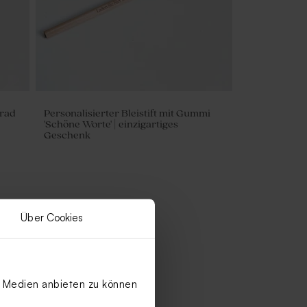
drad
Personalisierter Bleistift mit Gummi
'Schöne Worte' | einzigartiges
Geschenk
Über Cookies
le Medien anbieten zu können