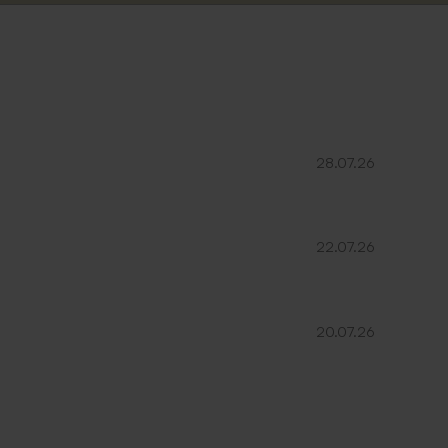
Champagnerfarbene Schokolinsen als
Gastgeschenk 1 kg (± 1120 Stück)
28.07.26
22.07.26
20.07.26