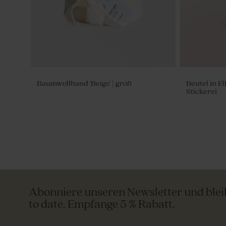
Baumwollband 'Beige' | groß
Beutel in E
Stickerei
Abonniere unseren Newsletter und ble
to date. Empfange 5 % Rabatt.