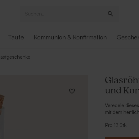
Taufe
Kommunion & Konfirmation
Gesche
 gastgeschenke
Glasröh
und Kor
Veredele dieses
mit dem herrlic
oder Aufkleber
Pro 12 Stk.
Papeterie für 
Inhalt: 65