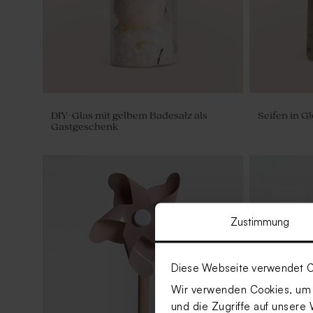
DIY-Glas mit gelbem Badesalz als
Seifen in G
Gastgeschenk
Zustimmung
Diese Webseite verwendet C
Wir verwenden Cookies, um I
und die Zugriffe auf unsere 