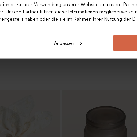
ionen zu Ihrer Verwendung unserer Website an unsere Partner
. Unsere Partner führen diese Informationen möglicherweise 
reitgestellt haben oder die sie im Rahmen Ihrer Nutzung der 
et mit eigenem Bild (5,60
Anpassen