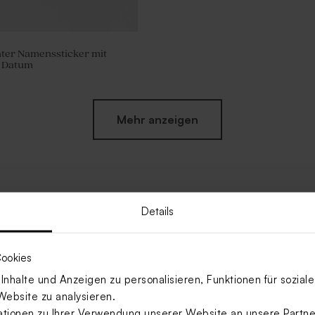
ter Namenssticker mit
 Datum
Mehr anzeigen
Details
ookies
nhalte und Anzeigen zu personalisieren, Funktionen für sozia
Website zu analysieren.
ionen zu Ihrer Verwendung unserer Website an unsere Partner