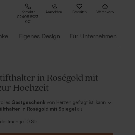
Kontakt :
Anmelden
Favoriten
Warenkorb
02405 8923-
001
nke
Eigenes Design
Für Unternehmen
ifthalter in Roségold mit
zur Hochzeit
volles
Gastgeschenk
von Herzen gefragt ist, kann
ifthalter in Roségold mit Spiegel
als
k
zur
Hochzeit
aushelfen.
ndestmenge 10 Stk.
halter ist 5 cm groß und hat innen einen kleinen
eren befindet sich ebenfalls ein transparenter