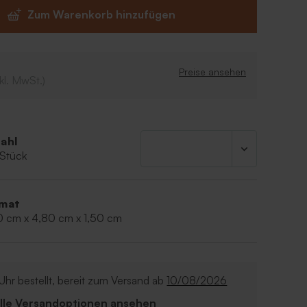
 fruchtigem Vanillegeschmack.
Zum Warenkorb hinzufügen
nnen Sie diesen Lippenstifthalter mit einem
4,4 cm oder 3,7 cm personalisieren, um es
achen. Die Aufkleber sind separat erhältlich.
 : 5 cm Durchmesser
Preise ansehen
kl. MwSt.)
: Paraffinum liquidum, Petrolatum, Ceresin,
Bienenwachs, Butryrospermum, Parkii-Butter,
mikrokristallines Wachs,
ahl
xycinnamat, Ethylhexylsalicylat, Phenoxyethanol,
 Stück
arfum (18)
mat
0 cm x 4,80 cm x 1,50 cm
Uhr bestellt, bereit zum Versand ab
10/08/2026
Alle Versandoptionen ansehen