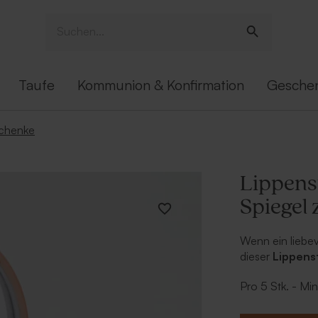
Taufe
Kommunion & Konfirmation
Gesche
chenke
Lippenst
Spiegel 
Wenn ein liebe
dieser
Lippenst
Gastgeschen
Pro 5 Stk. - Mi
Der Lippenstift
Spiegel. Im Inn