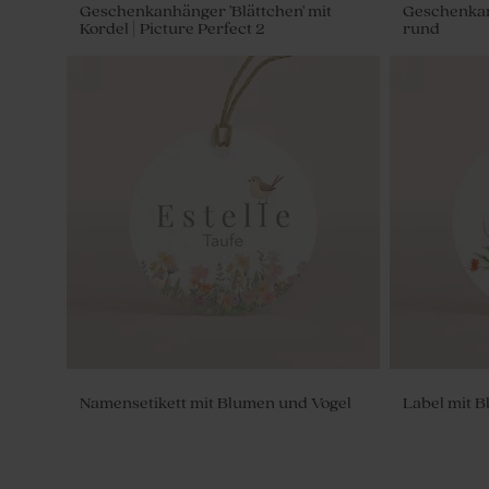
Geschenkanhänger 'Blättchen' mit
Geschenkan
Kordel | Picture Perfect 2
rund
Weißer Blumentopf zur Geburt oder
Fotokarte 
Taufe
Namensetikett mit Blumen und Vogel
Label mit B