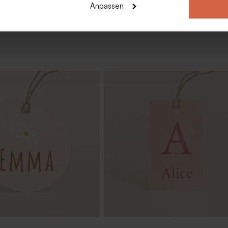
Anpassen
nk Glasröhrchen mit
Geriffeltes Glasgefäß zur Geburt 
 aufgedrucktem Namen
eigenem Text auf Holzdeckel gelas