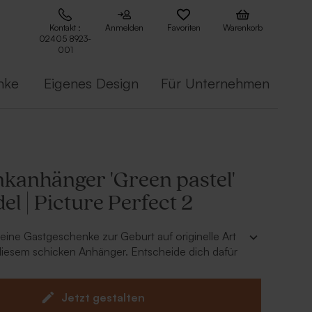
Kontakt :
Anmelden
Favoriten
Warenkorb
02405 8923-
001
nke
Eigenes Design
Für Unternehmen
kanhänger 'Green pastel'
el | Picture Perfect 2
deine Gastgeschenke zur Geburt auf originelle Art
diesem schicken Anhänger. Entscheide dich dafür
Namen deines kleinen Herzchens auf diesem
Anhänger glänzen. So kreierst du im
in wunderschönes Ganzes, bei dem alles perfekt
Jetzt gestalten