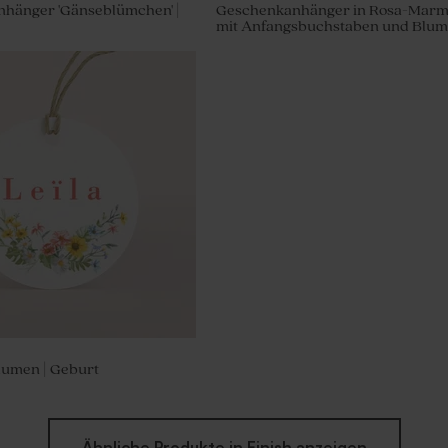
hänger 'Gänseblümchen' |
Geschenkanhänger in Rosa-Marm
mit Anfangsbuchstaben und Blu
mit Babyfoto und Klammer
lumen | Geburt
Ähnliche Produkte in Finish anzeigen