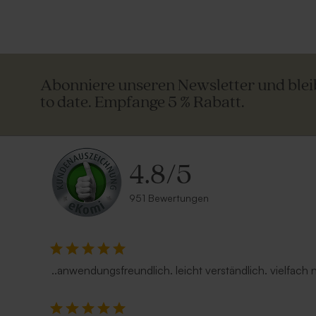
Abonniere unseren Newsletter und ble
to date. Empfange 5 % Rabatt.
4.8
/
5
951 Bewertungen
..anwendungsfreundlich. leicht verständlich. vielfach