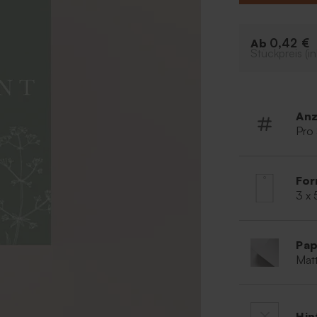
zusammenpasst
Im Lieferumfang
0,42 €
Ab
Stückpreis (in
Anz
Pro
For
3 x
Pap
Matt
Hin