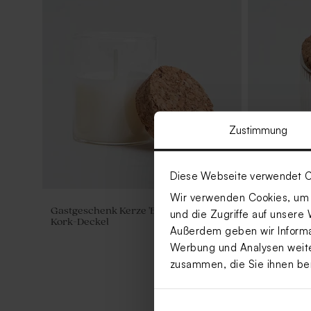
Zustimmung
Diese Webseite verwendet C
Wir verwenden Cookies, um I
Gastgeschenk Kerze 'Burn' in weiß mit
Originelles
und die Zugriffe auf unsere 
Kork-Deckel
mit Korkdec
Außerdem geben wir Informat
Werbung und Analysen weiter
zusammen, die Sie ihnen be