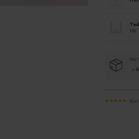
Tad
Mit
Vor 
› 
Von