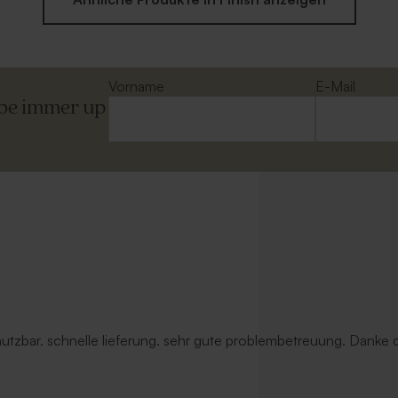
Vorname
E-Mail
ibe immer up
 nutzbar. schnelle lieferung. sehr gute problembetreuung. Danke d