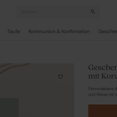
Taufe
Kommunion & Konfirmation
Gesche
Geschen
mit Kord
Personalisiere 
und Weise mit 
und lasse den 
wunderschönen 
Handumdrehen e