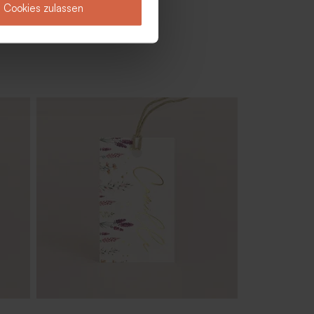
Cookies zulassen
mit
Hübsches Gastgeschenk 'Little thing'
ert
mit Text Gravur | Holzdeckel