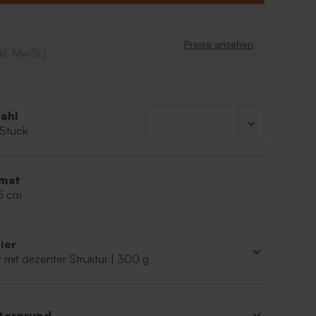
.
 ist eine Kordel von 30 cm enthalten.
Preise ansehen
kl. MwSt.)
ahl
 Stück
mat
 5 cm
ier
 mit dezenter Struktur | 300 g
tergrund