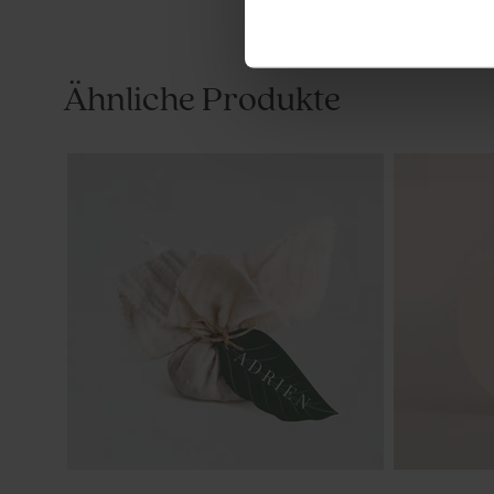
Ähnliche Produkte
Parfümzerstäuber aus Glas mit
Gastgesche
Holzverschluss
Korken und
zur Geburt