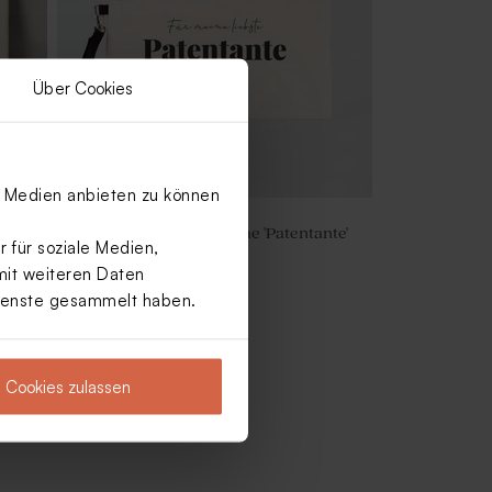
Über Cookies
le Medien anbieten zu können
Personalisierbare Tasche 'Patentante'
 für soziale Medien,
mit weiteren Daten
Dienste gesammelt haben.
Cookies zulassen