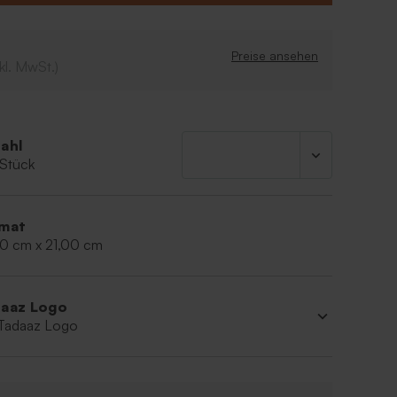
ter: L 24,5cm x B 6,5cm x H 3cm
unserem Hausparfüm
odruck: 14,80 cm x 21 cm x 0,2 cm
Preise ansehen
rte: 9,5 cm x 9,5 cm
kl. MwSt.)
ahl
 Stück
mat
80 cm x 21,00 cm
aaz Logo
 Tadaaz Logo