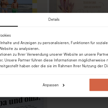
Details
ookies
nhalte und Anzeigen zu personalisieren, Funktionen für sozia
Website zu analysieren.
hes Urlaubsfotobuch mit
Personalisierbare Holztafel mit
ionen zu Ihrer Verwendung unserer Website an unsere Partner
auten und einem netten
Trockenblumen | pink
. Unsere Partner führen diese Informationen möglicherweise 
reitgestellt haben oder die sie im Rahmen Ihrer Nutzung der 
Anpassen