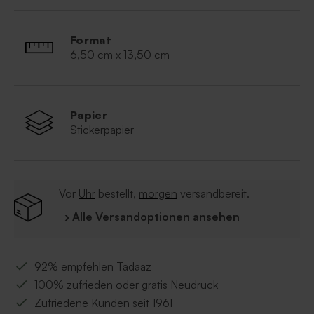
Perfektes Geschenk für jede Gelegenheit
Trockenblumen sind ein Naturprodukt und
können leicht vom Foto abweichen.
Format
6,50 cm x 13,50 cm
Papier
Stickerpapier
Vor
Uhr
bestellt,
morgen
versandbereit.
› Alle Versandoptionen ansehen
92% empfehlen Tadaaz
100% zufrieden oder gratis Neudruck
Zufriedene Kunden seit 1961