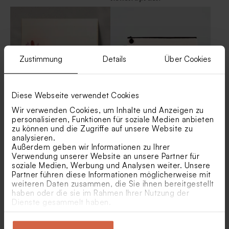
Zustimmung
Details
Über Cookies
Diese Webseite verwendet Cookies
Wir verwenden Cookies, um Inhalte und Anzeigen zu
Personalisierbare Holztafel
Personalisierbare Tasche
personalisieren, Funktionen für soziale Medien anbieten
mit Trockenblumen | pink
'Patentante'
zu können und die Zugriffe auf unsere Website zu
analysieren.
Neu
Außerdem geben wir Informationen zu Ihrer
Verwendung unserer Website an unsere Partner für
soziale Medien, Werbung und Analysen weiter. Unsere
Partner führen diese Informationen möglicherweise mit
weiteren Daten zusammen, die Sie ihnen bereitgestellt
haben oder die sie im Rahmen Ihrer Nutzung der
Dienste gesammelt haben.