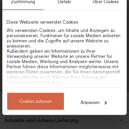
Zustimmung
Details
Über Cookies
Abonniere unseren Newsletter und
bleibe immer up to date. Empfange 5 %
Diese Webseite verwendet Cookies
Rabatt.
Wir verwenden Cookies, um Inhalte und Anzeigen zu
Vorname
personalisieren, Funktionen für soziale Medien anbieten
zu können und die Zugriffe auf unsere Website zu
analysieren.
E-Mail
Außerdem geben wir Informationen zu Ihrer
Verwendung unserer Website an unsere Partner für
soziale Medien, Werbung und Analysen weiter. Unsere
Partner führen diese Informationen möglicherweise mit
weiteren Daten zusammen, die Sie ihnen bereitgestellt
Anmelden
haben oder die sie im Rahmen Ihrer Nutzung der
Dienste gesammelt haben.
Produkte
Cookies zulassen
Anpassen
Schnelle und sichere Lieferung