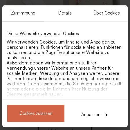
Zustimmung
Details
Über Cookies
Personalisierte Socken mit
Personalisierbare Holztafel
Diese Webseite verwendet Cookies
coolem Emoji und Namen,
mit Trockenblumen | pink
Größe 32–36
Wir verwenden Cookies, um Inhalte und Anzeigen zu
personalisieren, Funktionen für soziale Medien anbieten
zu können und die Zugriffe auf unsere Website zu
analysieren.
Außerdem geben wir Informationen zu Ihrer
Verwendung unserer Website an unsere Partner für
soziale Medien, Werbung und Analysen weiter. Unsere
Partner führen diese Informationen möglicherweise mit
weiteren Daten zusammen, die Sie ihnen bereitgestellt
haben oder die sie im Rahmen Ihrer Nutzung der
Dienste gesammelt haben.
Babydecke in Nougat mit
Personalisierbare Tasche
gesticktem Namen
'Patentante'
Cookies zulassen
Anpassen
Neu