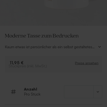
Moderne Tasse zum Bedrucken
Kaum etwas ist persönlicher als ein selbst gestaltetes
Geschenk! Diese individuelle Tasse ist sowohl
persönlich als auch nützlich und kann mit eigenen Text
personalisiert werden, beispielsweise der Name und
11,95 €
Preise ansehen
Stückpreis (inkl. MwSt.)
das Geburtsdatum Ihres Babys. Diese moderne Tasse
eignet sich perfekt als Geschenk für die Patentante
oder den Patenonkel Ihres Babys.
Anzahl
Pro Stück