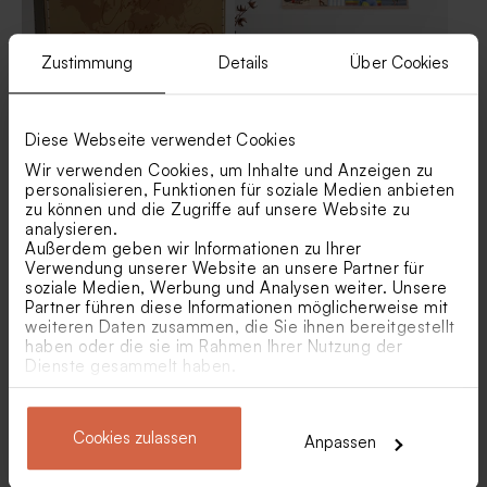
Zustimmung
Details
Über Cookies
Personalisierbarer Koffer
Fotorahmen aus Holz für 10
Diese Webseite verwendet Cookies
aus Pappe zur Hochzeit |
Urlaubsfotos mit Textfeld auf
Wir verwenden Cookies, um Inhalte und Anzeigen zu
Weltkarte
gestreiftem Hintergrund
personalisieren, Funktionen für soziale Medien anbieten
zu können und die Zugriffe auf unsere Website zu
analysieren.
Außerdem geben wir Informationen zu Ihrer
Verwendung unserer Website an unsere Partner für
soziale Medien, Werbung und Analysen weiter. Unsere
Partner führen diese Informationen möglicherweise mit
weiteren Daten zusammen, die Sie ihnen bereitgestellt
haben oder die sie im Rahmen Ihrer Nutzung der
Dienste gesammelt haben.
Personalisierbare Holztafel
Personalisierbare Tasche
mit Trockenblumen | pink
'Patentante'
Cookies zulassen
Anpassen