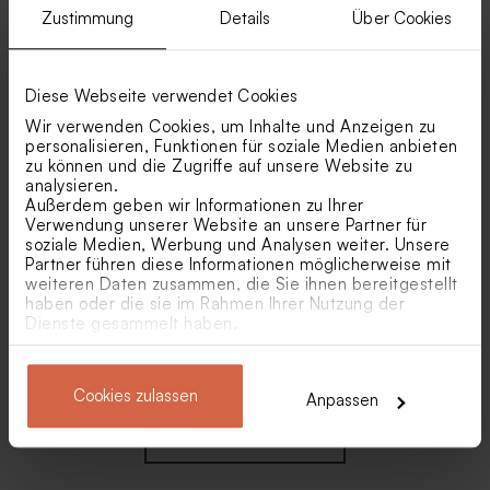
Zustimmung
Details
Über Cookies
Personalisierbare Holztafel
Babydecke in Nougat mit
mit Trockenblumen | pink
gesticktem Namen
Diese Webseite verwendet Cookies
Neu
Wir verwenden Cookies, um Inhalte und Anzeigen zu
personalisieren, Funktionen für soziale Medien anbieten
zu können und die Zugriffe auf unsere Website zu
analysieren.
Außerdem geben wir Informationen zu Ihrer
Verwendung unserer Website an unsere Partner für
soziale Medien, Werbung und Analysen weiter. Unsere
Partner führen diese Informationen möglicherweise mit
weiteren Daten zusammen, die Sie ihnen bereitgestellt
haben oder die sie im Rahmen Ihrer Nutzung der
Personalisierbare Tasche
Personalisierte Socken mit
Dienste gesammelt haben.
'Patentante'
trendigen Emojis, Größe 32–
36
Cookies zulassen
Anpassen
Neu
Mehr anzeigen