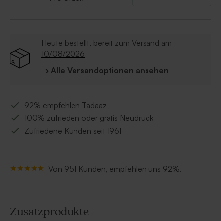
saisonaler Verfügbarkeit variieren.
Größe des Fotohalters: 30 x 11 cm
Aluminium-Fototafel Größe: 20 x 30 cm
Holz ist ein reizvolles Naturprodukt, daher können
Heute bestellt, bereit zum Versand am
Farbe und Maserung variieren, und auch der gelaserte
10/08/2026
Text kann im Farbton leicht abweichen.
› Alle Versandoptionen ansehen
92% empfehlen Tadaaz
100% zufrieden oder gratis Neudruck
Zufriedene Kunden seit 1961
Von 951 Kunden, empfehlen uns 92%.
Zusatzprodukte