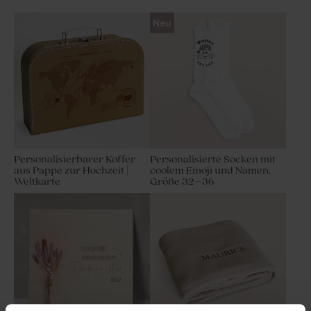
Neu
Personalisierbarer Koffer
Personalisierte Socken mit
aus Pappe zur Hochzeit |
coolem Emoji und Namen,
Weltkarte
Größe 32–36