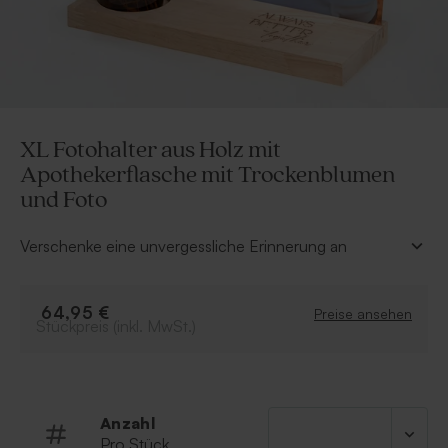
XL Fotohalter aus Holz mit
Apothekerflasche mit Trockenblumen
und Foto
Verschenke eine unvergessliche Erinnerung an
jemanden, den Du liebst! Dieser XL-Fotohalter aus
Holz mit Apothekerflasche mit Trockenblumen und
Fototafel ist ein einzigartiges Geschenk. Außerdem
64,95 €
Preise ansehen
Stückpreis (inkl. MwSt.)
kannst Du Deine schönsten Erinnerungen auf eine
Aluminium-Fototafel hochladen. Was für ein schönes
Gesamtbild!
Enthält eine Apothekerflasche, eine Fototafel und
einen erneuerten Trockenblumenstrauß. Die
Anzahl
Zusammensetzung des Straußes kann je nach
Pro Stück