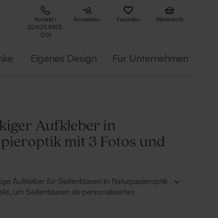
Kontakt :
Anmelden
Favoriten
Warenkorb
02405 8923-
001
nke
Eigenes Design
Für Unternehmen
kiger Aufkleber in
pieroptik mit 3 Fotos und
ige Aufkleber für Seifenblasen in Naturpapieroptik
ekt, um Seifenblasen als personalisiertes
um Geburtstag zu gestalten. Personalisiere den
deinem Namen und deinen schönsten Fotos – und