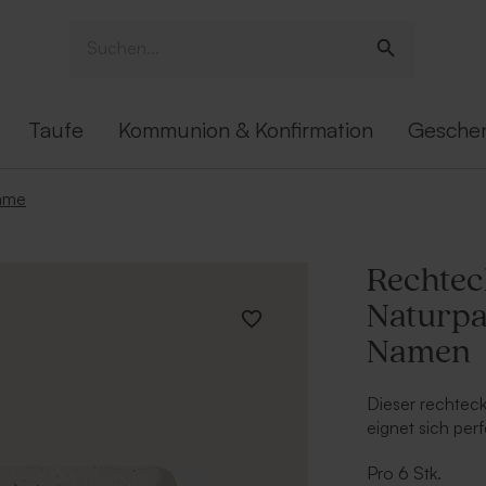
Taufe
Kommunion & Konfirmation
Gesche
name
Rechtec
Naturpa
Namen
Dieser rechteck
eignet sich perf
Gastgeschenk z
Pro 6 Stk.
Aufkleber mit 