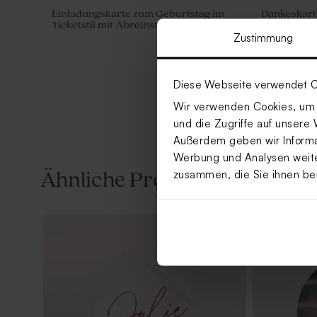
Einladungskarte zum Geburtstag im
Dankeskarte
Ticketstil mit Abreißstreifen
Naturpapie
Zustimmung
Diese Webseite verwendet C
Wir verwenden Cookies, um I
und die Zugriffe auf unsere 
Außerdem geben wir Informat
Werbung und Analysen weiter
zusammen, die Sie ihnen be
Ähnliche Produkte
Gastgeschenktütchen in
Seifenblase
Naturpapieroptik mit Foto