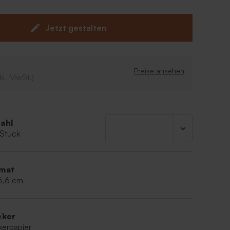
auberhaftes Unikat entstanden!
nfläschchen sind separat auf unserer Website
Jetzt gestalten
tferne zunächst den Standardaufkleber von der
vor du den personalisierten Aufkleber darauf
Preise ansehen
kl. MwSt.)
ahl
 Stück
mat
 6,6 cm
cker
kerpapier