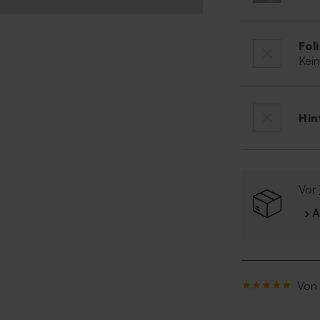
Fol
Kei
Hin
Vor
› 
Von