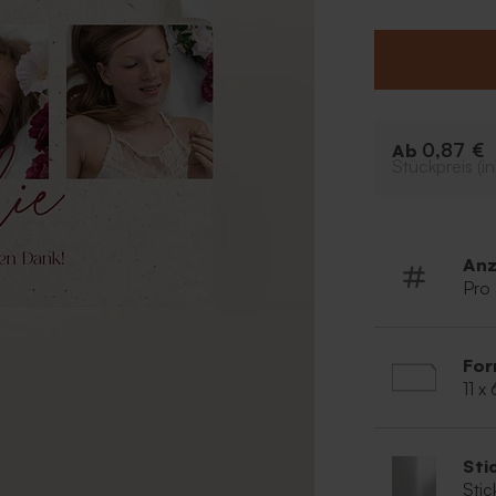
schon ist ein z
Die Seifenblase
erhältlich.
Unser Tipp: En
Seifenblase, be
klebst.
0,87 €
Ab
Stückpreis (in
Anz
Pro
For
11 x
Sti
Stic