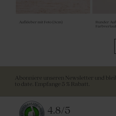
Aufkleber mit Foto (3cm)
Runder Aufk
Farbverlauf
Abonniere unseren Newsletter und ble
to date. Empfange 5 % Rabatt.
4.8
/
5