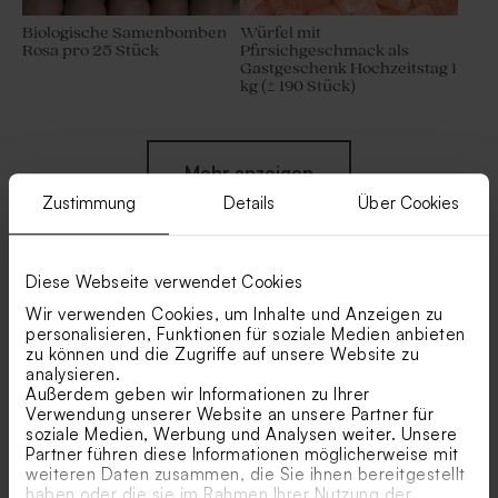
Biologische Samenbomben
Würfel mit
Rosa pro 25 Stück
Pfirsichgeschmack als
Gastgeschenk Hochzeitstag 1
kg (± 190 Stück)
Mehr anzeigen
Zustimmung
Details
Über Cookies
Diese Webseite verwendet Cookies
Wir verwenden Cookies, um Inhalte und Anzeigen zu
Ähnliche Produkte
personalisieren, Funktionen für soziale Medien anbieten
zu können und die Zugriffe auf unsere Website zu
Rosafarbene
Rosafarbene Schokolinsen
analysieren.
Schokoladendragees als
als Gastgeschenk
Außerdem geben wir Informationen zu Ihrer
Gastgeschenk zur Party 1 kg
Kindergeburtstag 1 kg (± 1120
Verwendung unserer Website an unsere Partner für
(± 240 Stück)
Stück)
soziale Medien, Werbung und Analysen weiter. Unsere
Partner führen diese Informationen möglicherweise mit
weiteren Daten zusammen, die Sie ihnen bereitgestellt
haben oder die sie im Rahmen Ihrer Nutzung der