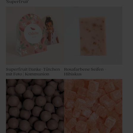
'Superfruit'
Superfruit Danke-Tütchen
Rosafarbene Seifen -
mit Foto | Kommunion
Hibiskus