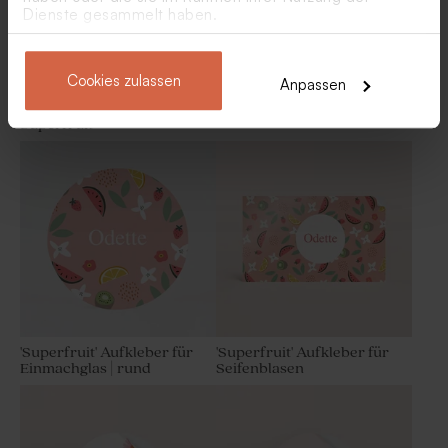
Dienste gesammelt haben.
Cookies zulassen
Anpassen
Aufkleber für
'Superfruit' Aufkleber für
Bügelverschlussflasche |
Metalldose | rund
Superfruit
Rosa Badebomben für
Rosa Badesalz für
Gastgeschenk zur
Geschenke zur Party - 1 kg
Geburtstagsparty (30 Stück)
'Superfruit' Aufkleber für
'Superfruit' Aufkleber für
Einmachglas | rund
Seifenblasen
Personalisierbarer Bleistift
Bleistift mit rosa Velours-
mit rosa Samtschleife
Schleife