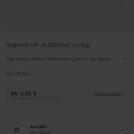
'Superfruit' Aufkleber | eckig
Egal welche kleine Überraschung ihr für die Gäste
eures Kindergeburtstags bereithaltet - dieser
Superfruit-Aufkleber
ist vielseitig einsetzbar. Perfekt
Pro 24 Stk.
für Seifenspender oder Glasröhrchen, die separat in
unserem Shop erhältlich sind.
Ab
0,25 €
Preise ansehen
Stückpreis (inkl. MwSt.)
Anzahl
Pro Stück