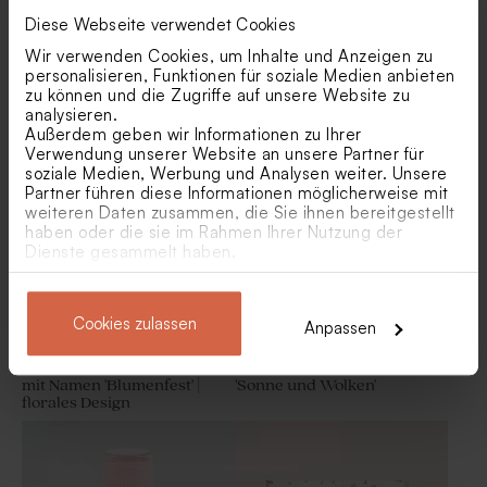
Diese Webseite verwendet Cookies
Wir verwenden Cookies, um Inhalte und Anzeigen zu
personalisieren, Funktionen für soziale Medien anbieten
Aufkleber für Seifenblasen
Aufkleber für Seifenblasen
zu können und die Zugriffe auf unsere Website zu
mit personalisiertem Initial
mit Foto 'Gänseblümchen' |
analysieren.
und Goldfolie
florales Design
Außerdem geben wir Informationen zu Ihrer
Verwendung unserer Website an unsere Partner für
soziale Medien, Werbung und Analysen weiter. Unsere
Partner führen diese Informationen möglicherweise mit
weiteren Daten zusammen, die Sie ihnen bereitgestellt
haben oder die sie im Rahmen Ihrer Nutzung der
Dienste gesammelt haben.
Cookies zulassen
Anpassen
Aufkleber für Seifenblasen
Aufkleber für Seifenblasen
mit Namen 'Blumenfest' |
'Sonne und Wolken'
florales Design