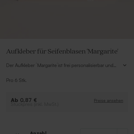
Aufkleber für Seifenblasen 'Margarite'
Der Aufkleber ´Margarite´ist frei personalisierbar und
gibt jedem Gastgeschenk die individuelle Note.
Pro 6 Stk.
Ab
0,87 €
Preise ansehen
Stückpreis (inkl. MwSt.)
Anzahl