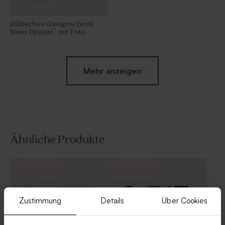
Hübsches Gastgeschenk
'Rosa Dream' | mit Foto
Mehr anzeigen
Ähnliche Produkte
Geschenkanhänger
'Margarite' | floral Style
Zustimmung
Details
Über Cookies