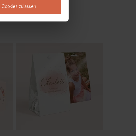
Cookies zulassen
n mit
Dankeskarte zur Konfirmation mit
Fotocollage