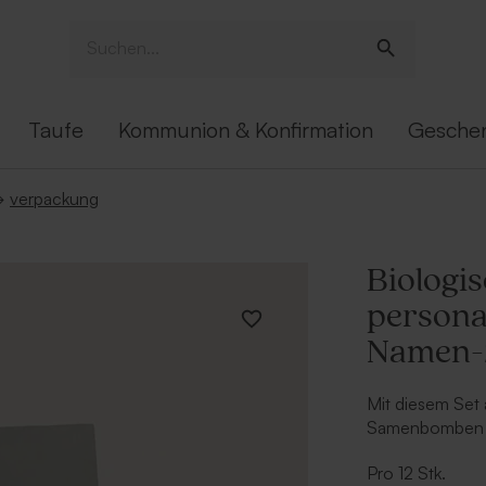
Taufe
Kommunion & Konfirmation
Gesche
→
verpackung
Biologi
persona
Namen-
Mit diesem Set
Samenbomben fe
Jugendweihe sti
Pro 12 Stk.
lässt sich ganz