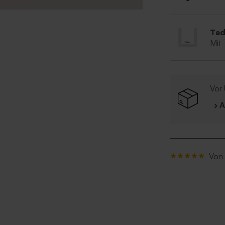
Tad
Mit
Vor 
› 
Von