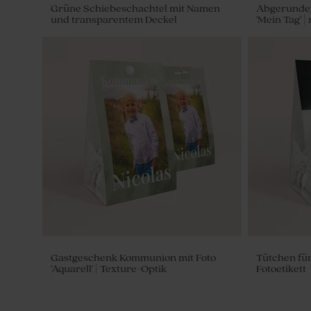
Grüne Schiebeschachtel mit Namen
Abgerundet
und transparentem Deckel
'Mein Tag' |
Geschenkanhänger mit Namen 'Mein
Einladung 
Tag' | minimalistisches Design
Grün mit m
Gastgeschenk Kommunion mit Foto
Tütchen für
'Aquarell' | Texture-Optik
Fotoetikett