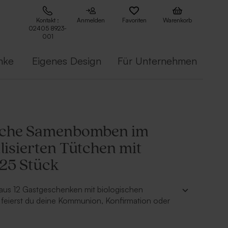
Kontakt :
Anmelden
Favoriten
Warenkorb
02405 8923-
001
nke
Eigenes Design
Für Unternehmen
sche Samenbomben im
lisierten Tütchen mit
25 Stück
 aus 12 Gastgeschenken mit biologischen
ierst du deine Kommunion, Konfirmation oder
lvoll. Die minimalistische Banderole mit Namen
 einfach in unserem Online-Editor personalisieren.