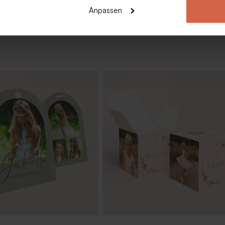
Anpassen
e Konfirmation mit
Stilvolle Dankeskarte Konfirmatio
'Mein Tag' | Klappkarte
Fotos 'Beige Tones' | Texture-Optik