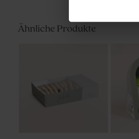
Ähnliche Produkte
Elegante Einladungskarte zur
Dankeskart
Kommunion in Pastellgrün
Fotocollage 