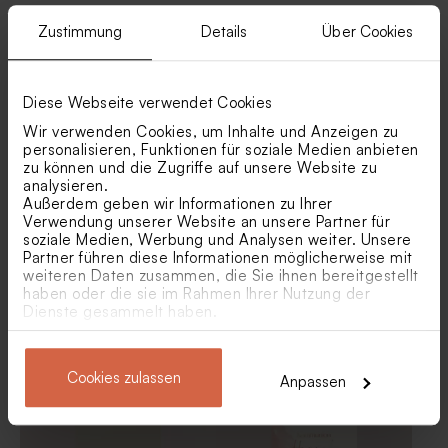
Ähnliche Produkte
Zustimmung
Details
Über Cookies
Runder Geschenkanhänger
Notizblock mit Schmetterling
Neu
mit Namen in Roségoldfolie
und Roségoldfolie
Diese Webseite verwendet Cookies
Wir verwenden Cookies, um Inhalte und Anzeigen zu
personalisieren, Funktionen für soziale Medien anbieten
zu können und die Zugriffe auf unsere Website zu
analysieren.
Außerdem geben wir Informationen zu Ihrer
Verwendung unserer Website an unsere Partner für
soziale Medien, Werbung und Analysen weiter. Unsere
Partner führen diese Informationen möglicherweise mit
weiteren Daten zusammen, die Sie ihnen bereitgestellt
Menükarte in Naturpapier-
Menükarte mit Blumenkranz
haben oder die sie im Rahmen Ihrer Nutzung der
Optik mit Namen und Herz
und Veredelung
Runder Namensaufkleber
Aufkleber für Seifenblasen
Dienste gesammelt haben.
mit Schmetterlingen
mit Schmetterlingen
Cookies zulassen
Anpassen