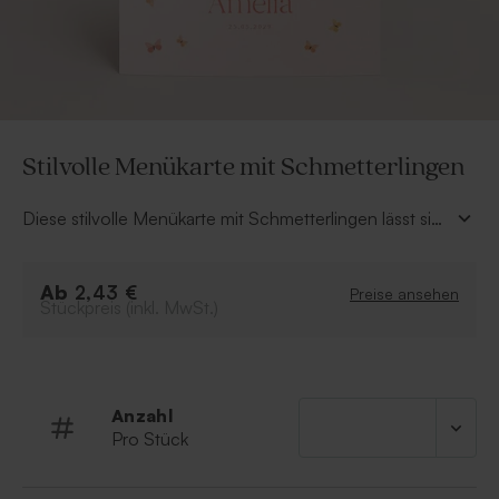
Stilvolle Menükarte mit Schmetterlingen
Diese stilvolle Menükarte mit Schmetterlingen lässt sich
im Handumdrehen in unserem Online-Editor mit dem
Namen deines Kindes, dem Datum und der Auflistung
Ab
der Speisen und Getränke personalisieren. In
2,43 €
Preise ansehen
Stückpreis (inkl. MwSt.)
Kombination mit passenden Einladungen,
Dankeskarten und Gastgeschenken schaffst du ein
wunderschönes Gesamtbild. Guten Appetit!
Anzahl
Pro Stück