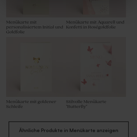
Menükarte mit
Menükarte mit Aquarell und
personalisiertem Initial und
Konfetti in Roségoldfolie
Goldfolie
Geschenkdose aus Samt in
Seifenblase
Rosa
Menükarte mit goldener
Stilvolle Menükarte
Schleife
"Butterfly"
Ähnliche Produkte in Menükarte anzeigen