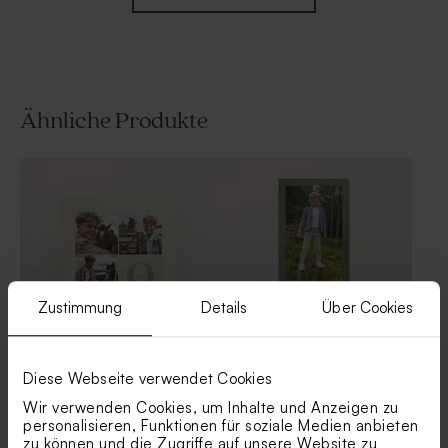
Ähnliche Produkte
Aufkleber für Seifenblasen
Menükarte mit
mit personalisiertem Initial
personalisiertem Initial und
und Goldfolie
Goldfolie
Zustimmung
Details
Über Cookies
Quadratische Dankeskarte
Dankeskarte Kommunion mit
Diese Webseite verwendet Cookies
Kommunion mit
Foto 'Mein Tag' |
personalisiertem Initial und
minimalistisches Design
Wir verwenden Cookies, um Inhalte und Anzeigen zu
Goldfolie
Beutel in Waffelstoffe | ecru
Gästebuch zur Kommunion
personalisieren, Funktionen für soziale Medien anbieten
mit Fotos, Name und Datum
zu können und die Zugriffe auf unsere Website zu