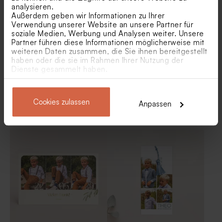
A5-Format
analysieren.
Außerdem geben wir Informationen zu Ihrer
Verwendung unserer Website an unsere Partner für
soziale Medien, Werbung und Analysen weiter. Unsere
Partner führen diese Informationen möglicherweise mit
weiteren Daten zusammen, die Sie ihnen bereitgestellt
haben oder die sie im Rahmen Ihrer Nutzung der
Dienste gesammelt haben.
Pastellgrüne Dankeskarte
Dankeskarte zur
Cookies zulassen
Anpassen
zur Kommunion mit
Kommunion mit Fotos,
Hübsches Gastgeschenk
Biologische Samenbomben
Fotomontage
Vornamen und Datum in
'Little something' mit Foto
Beige pro 25 Stück
Goldfolie