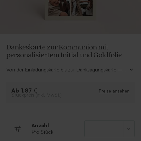
Dankeskarte zur Kommunion mit
personalisiertem Initial und Goldfolie
Von der Einladungskarte bis zur Danksagungskarte –
alles im harmonischen, einheitlichen Design. Schon
der Anblick der Danksagungskarte mit deinen
Ab
schönsten Fotos überzeugt, ganz ohne Worte. Mit
1,87 €
Preise ansehen
Stückpreis (inkl. MwSt.)
deinem Vornamen in Goldfolie und deinem
personalisierten Initial wird sie zu einem
unverwechselbaren Unikat!
Anzahl
Pro Stück