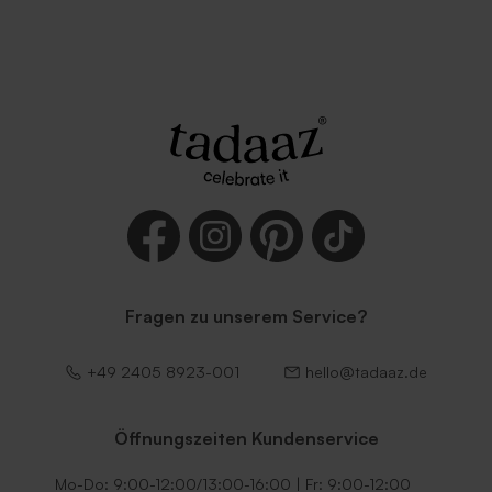
Quadratischer Umschlag
Quadratischer Umschlag
'Rosa'
'Braun'
Fragen zu unserem Service?
Umschlag 'Ocker'
Umschlag 'Terrakotta'
+49 2405 8923-001
hello@tadaaz.de
Öffnungszeiten Kundenservice
Mo-Do: 9:00-12:00/13:00-16:00 | Fr: 9:00-12:00