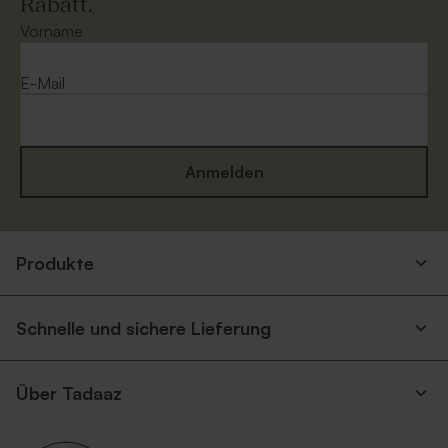
Rabatt.
Umschlag 'glänzendes Silber'
Umschlag 'Dunkelblau'
Vorname
E-Mail
Anmelden
Quadratischer Umschlag
Quadratischer Umschlag
aus Kraftpapier
'Weiß'
Produkte
Schnelle und sichere Lieferung
Über Tadaaz