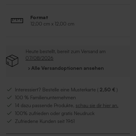
• Originelles Design
• Büroklammer im Lieferumfang enthalten
Format
• Die Karten werden als DYI-Paket geliefert (sind nicht
12,00 cm x 12,00 cm
zusammengesteckt)
Runden Sie Ihre Danksagungen komplett ab - mit den
passenden
Briefumschlägen, Aufkleber
und
Gastgeschenk
! Ein runde Sache!
Heute bestellt, bereit zum Versand am
07/08/2026
› Alle Versandoptionen ansehen
Interessiert? Bestelle eine Musterkarte (
2,50 €
)
100 % Familienunternehmen
14 dazu passende Produkte,
schau sie dir hier an.
100% zufrieden oder gratis Neudruck
Zufriedene Kunden seit 1961