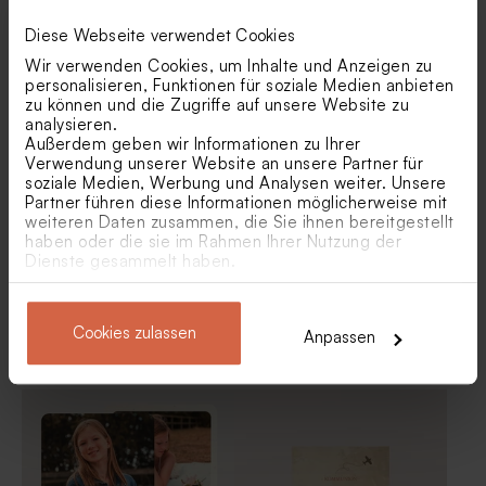
Diese Webseite verwendet Cookies
Dankeskarte Kommunion mit
Danksagung Kommunion
Wir verwenden Cookies, um Inhalte und Anzeigen zu
Fotocollage 'Mein Tag' |
'Eco' mit Foto| quadratische
personalisieren, Funktionen für soziale Medien anbieten
Klappkarte
Klappkarte
Baumwollband 'Beige' | groß
Glasröhrchen mit weißem
zu können und die Zugriffe auf unsere Website zu
Badesalz und
analysieren.
Korkverschluss
Außerdem geben wir Informationen zu Ihrer
Verwendung unserer Website an unsere Partner für
soziale Medien, Werbung und Analysen weiter. Unsere
Partner führen diese Informationen möglicherweise mit
weiteren Daten zusammen, die Sie ihnen bereitgestellt
haben oder die sie im Rahmen Ihrer Nutzung der
Dienste gesammelt haben.
Cookies zulassen
Anpassen
Schicke Dankeskarte
Danksagungskarte zur
Kommunion mit Foto 'Black
Kommunion mit Fotos und
& White' | mit Kalkpapier
Goldfolienprägung
Personalisierter Bleistift mit
Bleistift aus Holz mit beigem
beigem Windrad
Windrad