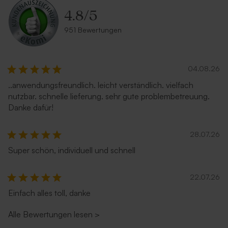
4.8
/
5
Quadratischer Umschlag
Quadratischer Umschlag
'Blau'
'Hellblau'
951 Bewertungen
04.08.26
..anwendungsfreundlich. leicht verständlich. vielfach
nutzbar. schnelle lieferung. sehr gute problembetreuung.
Danke dafür!
28.07.26
Quadratischer Umschlag
Quadratische Umschlag
Super schön, individuell und schnell
'Rot'
'Magenta'
22.07.26
Einfach alles toll, danke
Alle Bewertungen lesen
>