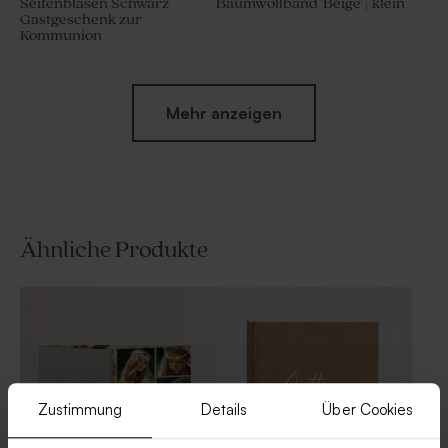
Seifenblasen Schwarz
Baumwollband 'Beige' | klein
Gastgeschenk zur
Kommunion
Mehr anzeigen
Ähnliche Produkte
Heftklammer 'Pin me' in
Mini-Trockenblumenstrauß
Schwarz | Hippes Design
Weiß
Zustimmung
Details
Über Cookies