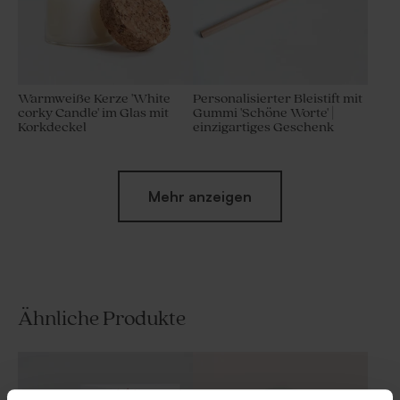
Warmweiße Kerze 'White
Personalisierter Bleistift mit
corky Candle' im Glas mit
Gummi 'Schöne Worte' |
Korkdeckel
einzigartiges Geschenk
Mehr anzeigen
Ähnliche Produkte
Biologische Samenbomben
Personalisierter Bleistift mit
Beige pro 25 Stück
weißem Windrad