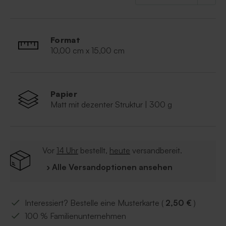
Karte mit abgerundeten Ecken
Klappkarte
Komplett im Online-Editor anpassbar
Format
10,00 cm x 15,00 cm
Papier
Matt mit dezenter Struktur | 300 g
Vor
14 Uhr
bestellt,
heute
versandbereit.
› Alle Versandoptionen ansehen
Interessiert? Bestelle eine Musterkarte (
2,50 €
)
100 % Familienunternehmen