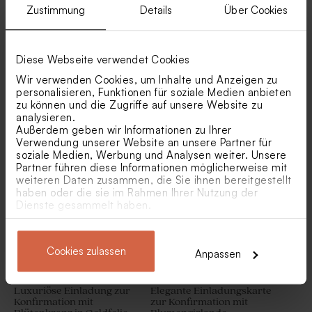
Zustimmung
Details
Über Cookies
Diese Webseite verwendet Cookies
Wir verwenden Cookies, um Inhalte und Anzeigen zu
personalisieren, Funktionen für soziale Medien anbieten
zu können und die Zugriffe auf unsere Website zu
Hochwertige Foto-Einladung
Runde Einladungskarte zur
analysieren.
zur Konfirmation mit
Konfirmation mit Taube und
Außerdem geben wir Informationen zu Ihrer
Goldprägung
veredelten Akzenten
Makramee Anhänger 'White
Jojo aus Holz mit
Verwendung unserer Website an unsere Partner für
Clouds' | geflochten
persönlicher Gravur
soziale Medien, Werbung und Analysen weiter. Unsere
Partner führen diese Informationen möglicherweise mit
weiteren Daten zusammen, die Sie ihnen bereitgestellt
haben oder die sie im Rahmen Ihrer Nutzung der
Dienste gesammelt haben.
Cookies zulassen
Anpassen
Luxuriöse Einladung zur
Elegante Einladungskarte
Konfirmation mit
zur Konfirmation mit
Holzbuntstifte
Pflanzenstecker aus