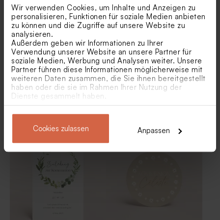
Wir verwenden Cookies, um Inhalte und Anzeigen zu
Neu
personalisieren, Funktionen für soziale Medien anbieten
zu können und die Zugriffe auf unsere Website zu
analysieren.
Außerdem geben wir Informationen zu Ihrer
Verwendung unserer Website an unsere Partner für
soziale Medien, Werbung und Analysen weiter. Unsere
Partner führen diese Informationen möglicherweise mit
weiteren Daten zusammen, die Sie ihnen bereitgestellt
haben oder die sie im Rahmen Ihrer Nutzung der
Dienste gesammelt haben.
Veredelte Einladung zur
Einladung Kommunion
Rosafarbene
Duft-Diffusor klein | altorsa
Kommunion "Greenery" mit
'Herbal' mit Foto als
Schokoladendragees als
grünem Kranz
Klappkarte
Gastgeschenk Kommunion 1
Cookies zulassen
Anpassen
kg (± 240 Stück)