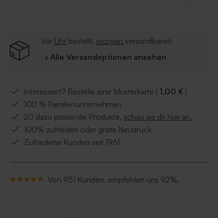
• Doppelkarte
Kombiniere die Karten mit den passenden
Danksagungskarten, Tischdekorationen und
Gastgeschenken, um ein stimmiges Gesamtbild für
Vor
Uhr
bestellt,
morgen
versandbereit.
deine Kommunion zu schaffen.
› Alle Versandoptionen ansehen
Interessiert? Bestelle eine Musterkarte (
1,00 €
)
100 % Familienunternehmen
20 dazu passende Produkte,
schau sie dir hier an.
100% zufrieden oder gratis Neudruck
Zufriedene Kunden seit 1961
Von 951 Kunden, empfehlen uns 92%.