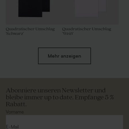
Quadratischer Umschlag
Quadratischer Umschlag
'Schwarz'
'Weiß'
Mehr anzeigen
Abonniere unseren Newsletter und
bleibe immer up to date. Empfange 5 %
Rabatt.
Quadratischer Umschlag
Umschlag 'Nude Rose'
aus Kraftpapier
Vorname
E-Mail