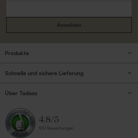
Anmelden
Quadratische Umschlag
Quadratischer Umschlag
Produkte
'Magenta'
'Blau'
Schnelle und sichere Lieferung
Über Tadaaz
4.8
/
5
Quadratischer Umschlag
Quadratischer Umschlag
951 Bewertungen
'Hellblau'
'Rot'