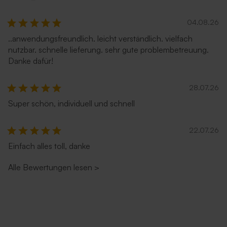
04.08.26
..anwendungsfreundlich. leicht verständlich. vielfach
nutzbar. schnelle lieferung. sehr gute problembetreuung.
Danke dafür!
28.07.26
Super schön, individuell und schnell
Umschlag 'glänzendes Silber'
Quadratischer Umschlag
'Rosa'
22.07.26
Einfach alles toll, danke
Alle Bewertungen lesen
>