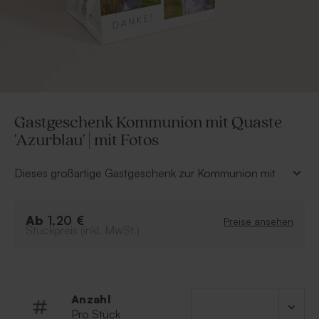
Gastgeschenk Kommunion mit Quaste
'Azurblau' | mit Fotos
Dieses großartige Gastgeschenk zur Kommunion mit
Quaste und Fotos ist ideal, um dich am Ende der
Kommunionsfeier bei deinen Gästen zu bedanken.
Ab
Fülle das Tütchen mit leckeren Süßigkeiten als
1,20 €
Preise ansehen
Stückpreis (inkl. MwSt.)
köstliches Andenken an diesen schönen Tag. Die
Fotos auf dem Tütchen machen es außerdem ganz
persönlich.
Das Tütchen muss selbst zusammengesetzt
Anzahl
werden
Pro Stück