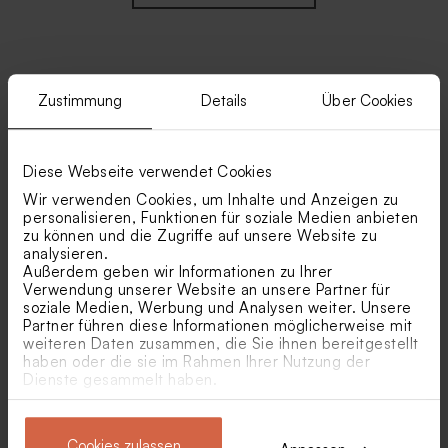
Zustimmung
Details
Über Cookies
Ähnliche Produkte
Biologische Samenbomben
Nougatwürfel mit
Diese Webseite verwendet Cookies
Beige pro 25 Stück
Vanillegeschmack als
Gastgeschenk Jugendweihe
Wir verwenden Cookies, um Inhalte und Anzeigen zu
1 kg (± 70 Stück)
personalisieren, Funktionen für soziale Medien anbieten
zu können und die Zugriffe auf unsere Website zu
analysieren.
Außerdem geben wir Informationen zu Ihrer
Verwendung unserer Website an unsere Partner für
soziale Medien, Werbung und Analysen weiter. Unsere
Partner führen diese Informationen möglicherweise mit
weiteren Daten zusammen, die Sie ihnen bereitgestellt
haben oder die sie im Rahmen Ihrer Nutzung der
Faltbox mit Foto und
Stilvolles Tütchen für
Dienste gesammelt haben.
Blumengirlande
Gastgeschenke
Aquarelldesign zartrosa
Personalisierter Bleistift mit
Makramee Anhänger 'White
Cookies zulassen
weißem Windrad
Clouds' | geflochten